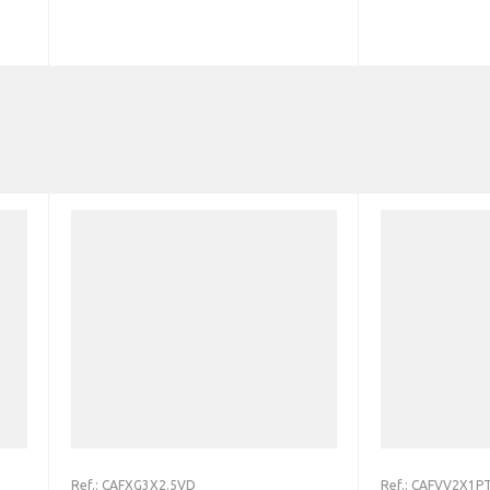
Ref.:
CAFXG3X2.5VD
Ref.:
CAFVV2X1P