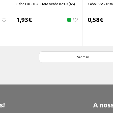
Cabo FXG 3G2.5 MM Verde RZ1-K(AS)
Cabo FVV 2X1m
1,93
€
0,58
€
Ver mais
s!
A noss