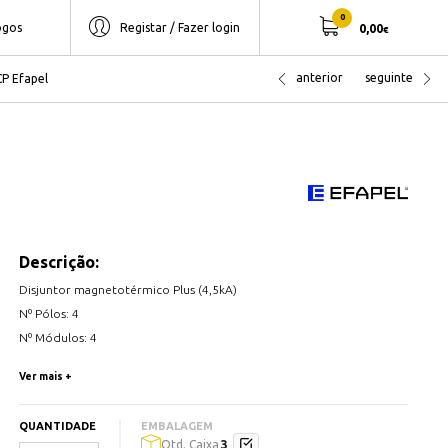
0
ogos
Registar / Fazer login
0,00
€
anterior
seguinte
CP Efapel
Descrição:
Disjuntor magnetotérmico Plus (4,5kA)
Nº Pólos: 4
Nº Módulos: 4
Calibre IN (A): 50A
Ver mais +
Curva de Disparo C
Poder de corte (Icn): 4,5 kA
QUANTIDADE
EMBALAGEM
Frequência: 50/60 Hz
3
Qtd. Caixa