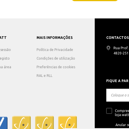
ATT
MAIS INFORMAÇÕES
CONTACTOS
Rua Prof
r sessão
Política de Privacidade
4820-251 
registo
Condições de utilização
ha área
Preferências de cookies
RAL e RLL
FIQUE A PAR
Compree
loja.watt
Anular s