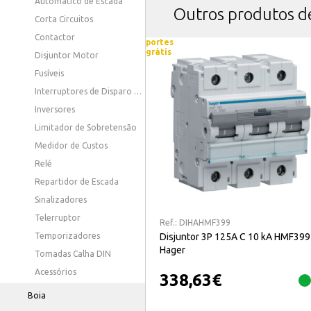
Automático de Escada
Outros produtos 
Corta Circuitos
Contactor
portes
grátis
Disjuntor Motor
Fusíveis
Interruptores de Disparo e Bobines
Inversores
Limitador de Sobretensão
Medidor de Custos
Relé
Repartidor de Escada
Sinalizadores
Telerruptor
Ref.:
DIHAHMF399
Disjuntor 3P 125A C 10 kA HMF399
Temporizadores
Hager
Tomadas Calha DIN
Acessórios
338,63
€
Boia