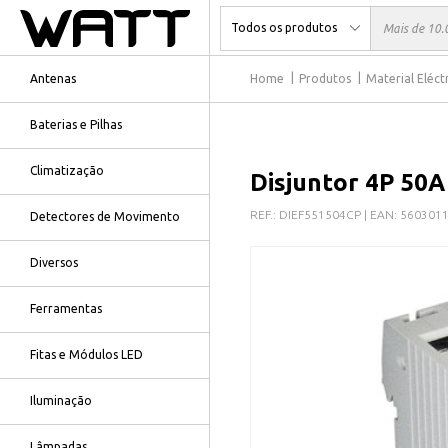
Antenas
Home
Produtos
Material Eléct
Baterias e Pilhas
Climatização
Disjuntor 4P 50A
REF.:
DIEF551504CP
| EAN:
560301
Detectores de Movimento
Diversos
Ferramentas
Fitas e Módulos LED
Iluminação
Lâmpadas