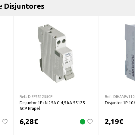
de
Disjuntores
Ref.:
DIEF551255CP
Ref.:
DIHAMW110
Disjuntor 1P+N 25A C 4,5 kA 55125
Disjuntor 1P 1
5CP Efapel
6,28
€
2,19
€