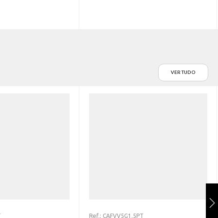
VER TUDO
T
Ref.:
CAFVV5G1.5PT