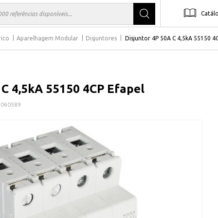
Catál
rico
Aparelhagem Modular
Disjuntores
Disjuntor 4P 50A C 4,5kA 55150 4
 C 4,5kA 55150 4CP Efapel
1060589