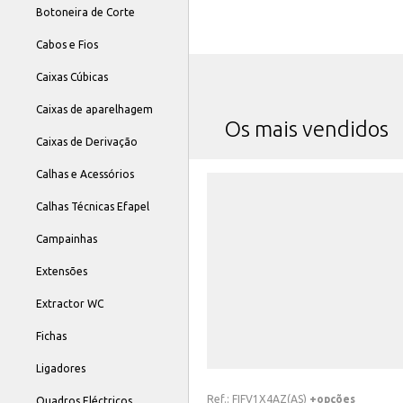
Botoneira de Corte
Cabos e Fios
Caixas Cúbicas
Caixas de aparelhagem
Os mais vendidos
Caixas de Derivação
Calhas e Acessórios
Calhas Técnicas Efapel
Campainhas
Extensões
Extractor WC
Fichas
Ligadores
Ref.:
FIFV1X4AZ(AS)
+opções
Quadros Eléctricos