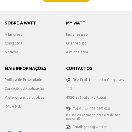
SOBRE A WATT
MY WATT
A Empresa
Iniciar sessão
Contactos
Criar registo
Notícias
A minha área
MAIS INFORMAÇÕES
CONTACTOS
Política de Privacidade
Rua Prof. Humberto Gonçalves,
Condições de utilização
113
Preferências de cookies
4820-251 Fafe, Portugal
RAL e RLL
Telefone: 253 095 466
(Custo da chamada para a rede fixa
nacional)
Email: geral@watt.pt