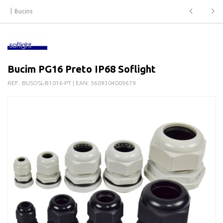
Bucins
Bucim PG16 Preto IP68 Soflight
REF.:
BUSOSL-B1016-PT
| EAN:
5609304009679