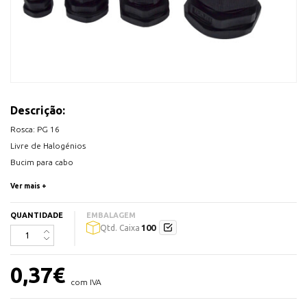
Descrição:
Rosca: PG 16
Livre de Halogénios
Bucim para cabo
Material: PA6.6 Classe UL94-V-2
Ver mais +
Grau de proteção: IP65
Temperatura de trabalho: -30ºC / 80ºC
QUANTIDADE
EMBALAGEM
100
Qtd. Caixa
Tipo de Rosca PG
Cor: Preto
0,37
€
RAL: 9005
com IVA