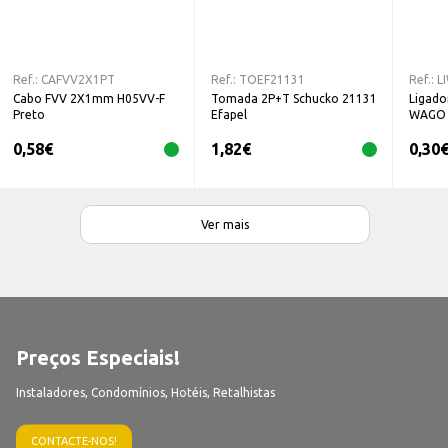
Ref.:
CAFVV2X1PT
Ref.:
TOEF21131
Ref.:
L
Cabo FVV 2X1mm H05VV-F
Tomada 2P+T Schucko 21131
Ligado
Preto
Efapel
WAGO
0,58
€
1,82
€
0,30
Ver mais
Preços Especiais!
Instaladores, Condomínios, Hotéis, Retalhistas
CONTACTE-NOS!