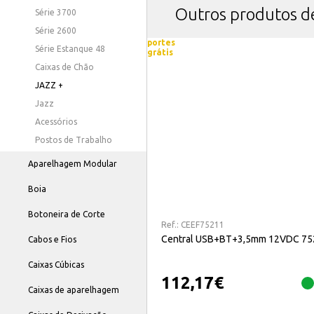
Outros produtos 
Série 3700
Série 2600
portes
Série Estanque 48
grátis
Caixas de Chão
JAZZ +
Jazz
Acessórios
Postos de Trabalho
Aparelhagem Modular
Boia
Botoneira de Corte
Ref.:
CEEF75211
Central USB+BT+3,5mm 12VDC 75
Cabos e Fios
Caixas Cúbicas
112,17
€
Caixas de aparelhagem