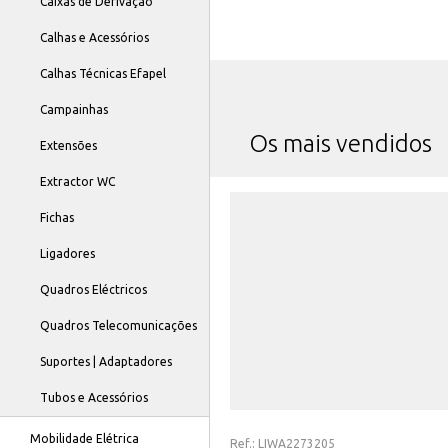
Caixas de Derivação
Calhas e Acessórios
Calhas Técnicas Efapel
Campainhas
Os mais vendidos
Extensões
Extractor WC
Fichas
Ligadores
Quadros Eléctricos
Quadros Telecomunicações
Suportes | Adaptadores
Tubos e Acessórios
Mobilidade Elétrica
Ref.:
LIWA2273205