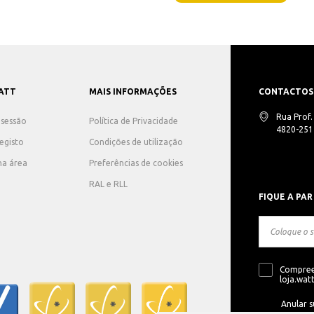
ATT
MAIS INFORMAÇÕES
CONTACTOS
Rua Prof
r sessão
Política de Privacidade
4820-251 
registo
Condições de utilização
ha área
Preferências de cookies
RAL e RLL
FIQUE A PAR
Compree
loja.watt
Anular s