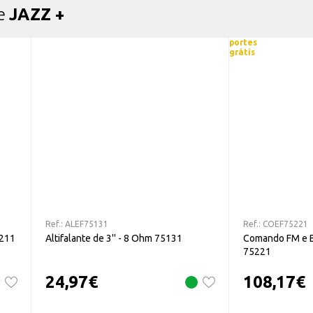
de
JAZZ +
portes
grátis
Ref.:
ALEF75131
Ref.:
COEF75221
211
Altifalante de 3'' - 8 Ohm 75131
Comando FM e 
75221
24,97
€
108,17
€