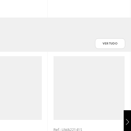
VER TUDO
Ref.:
LIWA221415