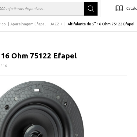
Catál
rico
Aparelhagem Efapel
JAZZ +
Altifalante de 5'' 16 Ohm 75122 Efapel
'' 16 Ohm 75122 Efapel
7216