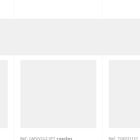
Ref.:
CAFVV3G2.5PT
+opções
Ref.:
TOEF21131