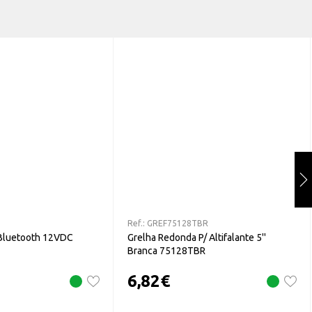
Ref.:
GREF75128TBR
Bluetooth 12VDC
Grelha Redonda P/ Altifalante 5''
Branca 75128TBR
6,82
€