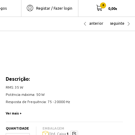
0
ogos
Registar / Fazer login
0,00
€
anterior
seguinte
Descrição:
RMS: 35 W
Potência máxima: 50 W
Resposta de frequência: 75 - 20000 Hz
Ver mais +
QUANTIDADE
EMBALAGEM
1
Qtd. Caixa