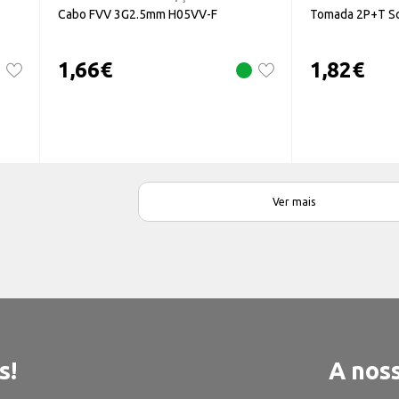
Cabo FVV 3G2.5mm H05VV-F
Tomada 2P+T Sc
1,66
€
1,82
€
Ver mais
s!
A noss