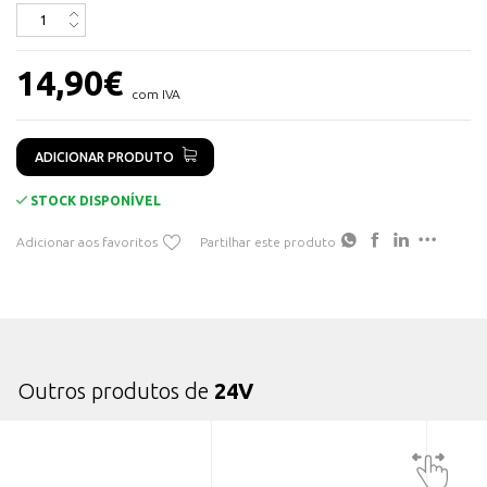
Voltagem 24 V Ajustável
Eficiência >85%
14,90
€
97 (Fo) x 55 (Al) x 88 (An) mm
com IVA
ADICIONAR PRODUTO
STOCK DISPONÍVEL
Adicionar aos favoritos
Partilhar este produto
Outros produtos de
24V