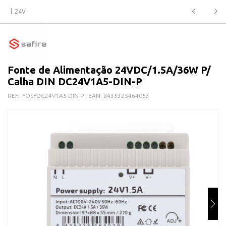
24V
Fonte de Alimentação 24VDC/1.5A/36W P/
Calha DIN DC24V1A5-DIN-P
REF.:
FOSFDC24V1A5-DIN-P
| EAN:
8435325464053