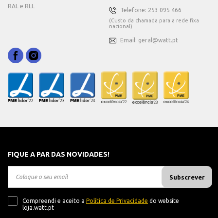
RAL e RLL
Telefone: 253 095 466
(Custo da chamada para a rede fixa
nacional)
Email: geral@watt.pt
FIQUE A PAR DAS NOVIDADES!
Subscrever
Compreendi e aceito a
Política de Privacidade
do website
loja.watt.pt