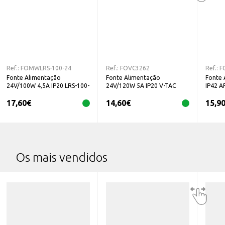
Ref.:
FOMWLRS-100-24
Ref.:
FOVC3262
Ref.:
F
Fonte Alimentação
Fonte Alimentação
Fonte 
24V/100W 4,5A IP20 LRS-100-
24V/120W 5A IP20 V-TAC
IP42 A
24
17,60
€
14,60
€
15,9
Os mais vendidos