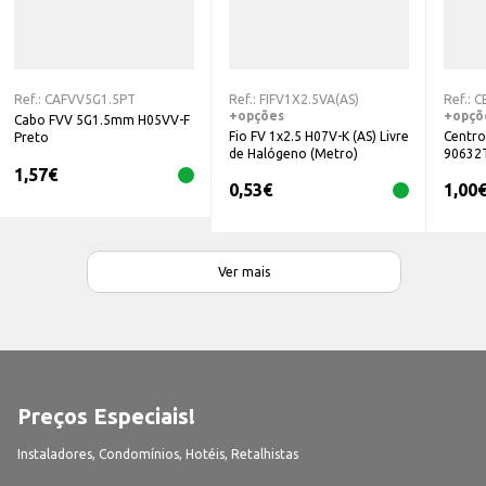
Ref.:
CAFVV5G1.5PT
Ref.:
FIFV1X2.5VA(AS)
Ref.:
C
+opções
+opçõ
Cabo FVV 5G1.5mm H05VV-F
Fio FV 1x2.5 H07V-K (AS) Livre
Centro
Preto
de Halógeno (Metro)
90632T
1,57
€
0,53
€
1,00
Ver mais
Preços Especiais!
Instaladores, Condomínios, Hotéis, Retalhistas