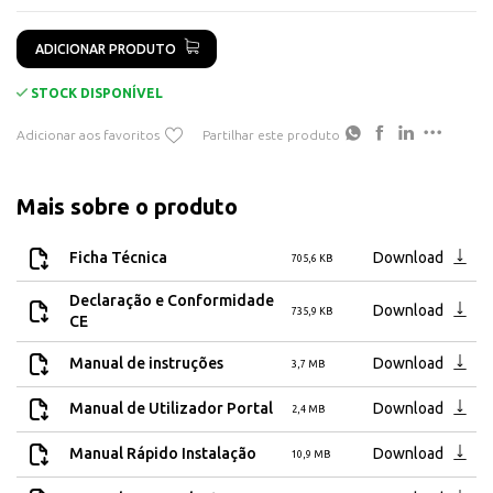
3000W da potência máxima de saída
ADICIONAR PRODUTO
4 Entradas MPPT
Até 2 painéis por entrada
STOCK DISPONÍVEL
Suporta até 8 painéis de 380~600 W
Adicionar aos favoritos
Partilhar este produto
Instalação de 7 ou 8 painéis
Eficiência de 97,2%
Mais sobre o produto
Ligação WiFi para controlo através da APP para smartphone
Adequado para instalação no exteriorIP67
Ficha Técnica
Download
705,6 KB
Declaração e Conformidade
Download
735,9 KB
CE
Manual de instruções
Download
3,7 MB
Manual de Utilizador Portal
Download
2,4 MB
Manual Rápido Instalação
Download
10,9 MB