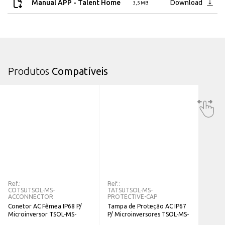
Manual APP - Talent Home
Download
3,5 MB
Produtos
Compatíveis
Ref.:
Ref.:
COTSUTSOL-MS-
TATSUTSOL-MS-
ACCONNECTOR
PROTECTIVE-CAP
Conetor AC Fêmea IP68 P/
Tampa de Proteção AC IP67
Microinversor TSOL-MS-
P/ Microinversores TSOL-MS-
ACCONNECTOR
PROTECTIVE-CAP