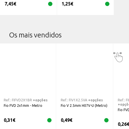
7,45
€
1,25
€
Os mais vendidos
Ref.:
FIFVD2X1BR
+opções
Ref.:
FIV1X2.5VA
+opções
Ref.:
F
+opçõ
Fio FVD 2x1mm - Metro
Fio V 2.5mm H07V-U (Metro)
Fio FV
0,31
€
0,49
€
0,26