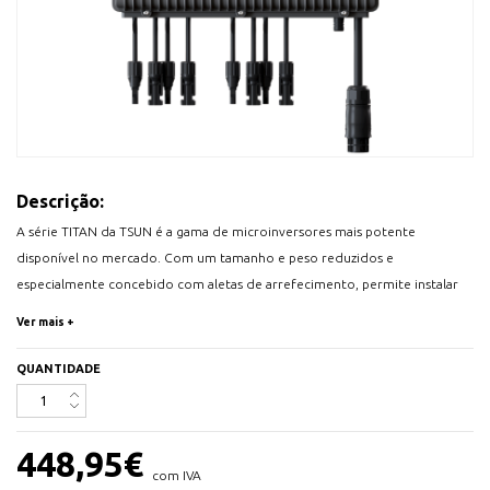
Descrição:
A série TITAN da TSUN é a gama de microinversores mais potente
disponível no mercado. Com um tamanho e peso reduzidos e
especialmente concebido com aletas de arrefecimento, permite instalar
até 3000W de potência em painéis fotovoltaicos (7-8 painéis de uma
Ver mais +
forma simples e eficiente, divididos em 4 entradas MPPT. Isto permite
aumentar a escala para sistemas maiores de uma forma fácil.
QUANTIDADE
Com a TSUN App, é possível controlar e monitorizar a produção de
eletricidade do microinversor em qualquer altura.
448,95
€
TSUN
com IVA
Micro-inversor de ligação à rede On-Grid