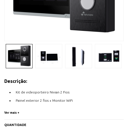
Descrição:
Kit de videoporteiro Nivian 2 Fios
Painel exterior 2 fios + Monitor WiFi
Placa exterior IP65 / Câmara 1080P
Ver mais +
Leitor de cartões Mifare / 2 saídas de relé
Monitor de ecrã tátil 7" para parede
QUANTIDADE