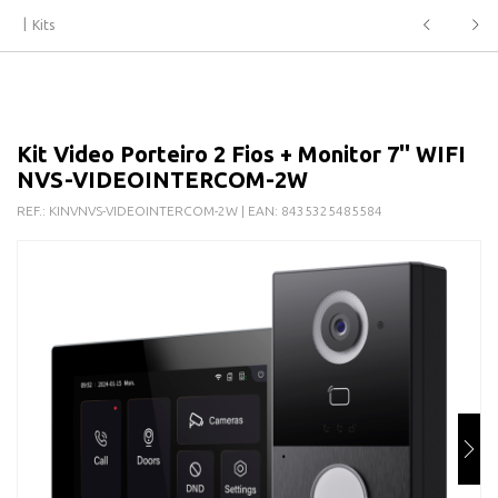
Kits
Kit Video Porteiro 2 Fios + Monitor 7'' WIFI
NVS-VIDEOINTERCOM-2W
REF.:
KINVNVS-VIDEOINTERCOM-2W
| EAN:
8435325485584