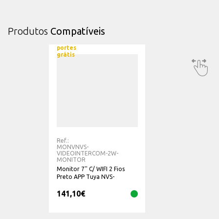
Kit Composto por:
1 - Botoneira
1 - Monitor Parede 7''
Produtos
Compatíveis
1 - Suporte de parede
Manual de usuário
portes
grátis
Ref.:
MONVNVS-
VIDEOINTERCOM-2W-
MONITOR
Monitor 7'' C/ WIFI 2 Fios
Preto APP Tuya NVS-
VIDEOINTERCOM-2W-
141,10
€
MONITOR