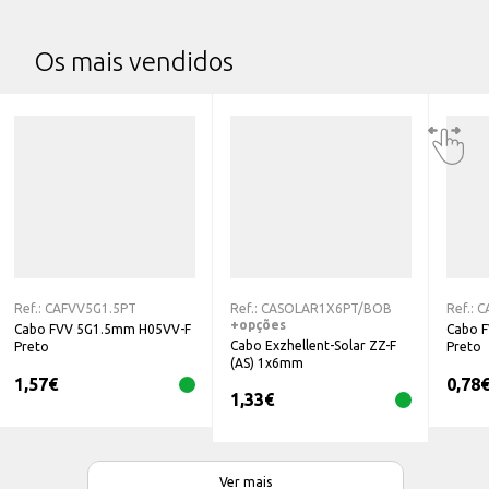
Os mais vendidos
Ref.:
CAFVV5G1.5PT
Ref.:
CASOLAR1X6PT/BOB
Ref.:
C
+opções
Cabo FVV 5G1.5mm H05VV-F
Cabo 
Cabo Exzhellent-Solar ZZ-F
Preto
Preto
(AS) 1x6mm
1,57
€
0,78
1,33
€
Ver mais