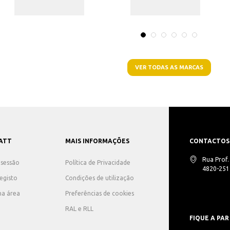
VER TODAS AS MARCAS
ATT
MAIS INFORMAÇÕES
CONTACTOS
Rua Prof
r sessão
Política de Privacidade
4820-251 
registo
Condições de utilização
ha área
Preferências de cookies
RAL e RLL
FIQUE A PAR