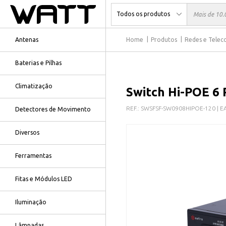
Antenas
Home
Produtos
Redes e Tele
Baterias e Pilhas
Climatização
Switch Hi-POE 6
REF.:
SWSFSF-SW0908HIPOE-120
| E
Detectores de Movimento
Diversos
Ferramentas
Fitas e Módulos LED
Iluminação
Lâmpadas