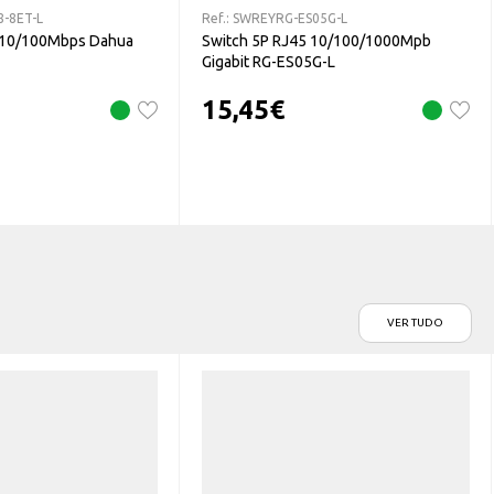
-8ET-L
Ref.:
SWREYRG-ES05G-L
 10/100Mbps Dahua
Switch 5P RJ45 10/100/1000Mpb
Gigabit RG-ES05G-L
15,45
€
VER TUDO