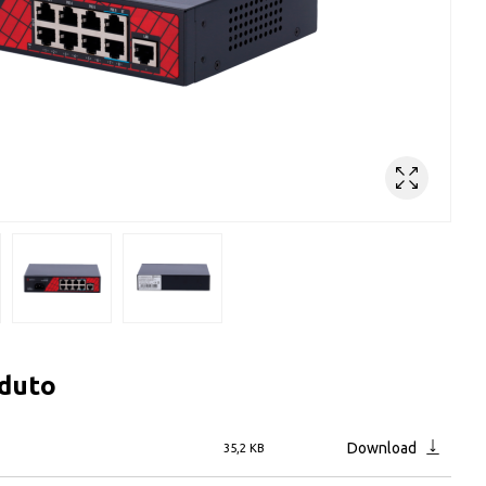
oduto
Download
35,2 KB