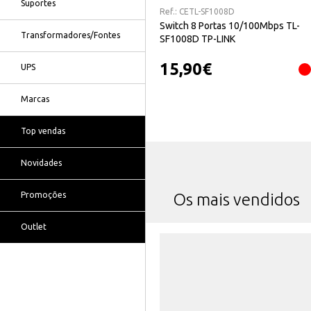
Suportes
Ref.:
CETL-SF1008D
Switch 8 Portas 10/100Mbps TL-
Transformadores/Fontes
SF1008D TP-LINK
15,90
€
UPS
Marcas
Top vendas
Novidades
Promoções
Os mais vendidos
Outlet