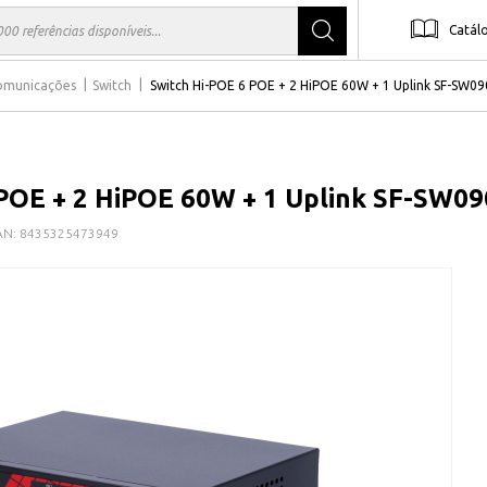
Catál
comunicações
Switch
Switch Hi-POE 6 POE + 2 HiPOE 60W + 1 Uplink SF-SW0
 POE + 2 HiPOE 60W + 1 Uplink SF-SW0
AN:
8435325473949