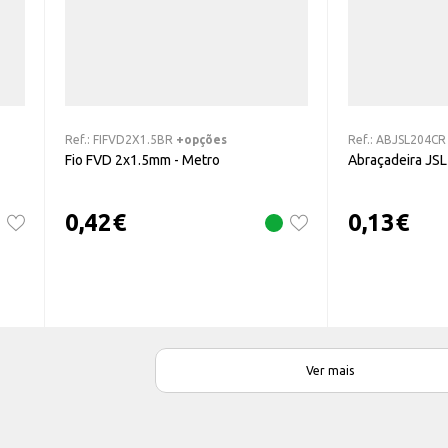
Ref.:
FIFVD2X1.5BR
+opções
Ref.:
ABJSL204CR
Fio FVD 2x1.5mm - Metro
Abraçadeira JS
0,42
€
0,13
€
Ver mais