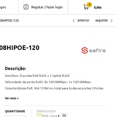
0
ogos
Registar / Fazer login
0,00
€
anterior
seguinte
908HIPOE-120
908HIPOE-120
Descrição:
Interface: 8 portas PoE RJ45 + 1 Uplink RJ45
Velocidade da porta RJ45: 8x 10/100Mbps - 1x 10/100Mbps
Características PoE: Até 120W no total para todas as portas \ Portas
1~6 PoE+ Até 30W 802.3af/at \ Porta 7~8 Hi-PoE Até 60W
Ver mais +
802.3af/at/bt
Distância de transmissão: Auto PoE Estendido 250m a10Mbps \ Não
QUANTIDADE
EMBALAGEM
há necessidade de configurar manualmente a função PoE Extended,
1
Qtd. Caixa