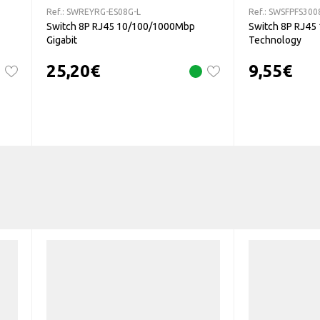
Ref.:
SWREYRG-ES08G-L
Ref.:
SWSFPFS3008
Switch 8P RJ45 10/100/1000Mbp
Switch 8P RJ45
Gigabit
Technology
25,20
€
9,55
€