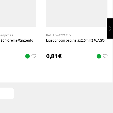
+opções
Ref.:
LIWA221415
L 204 Creme/Cinzento
Ligador com patilha 5x2.5mm2 WAGO
0,81
€