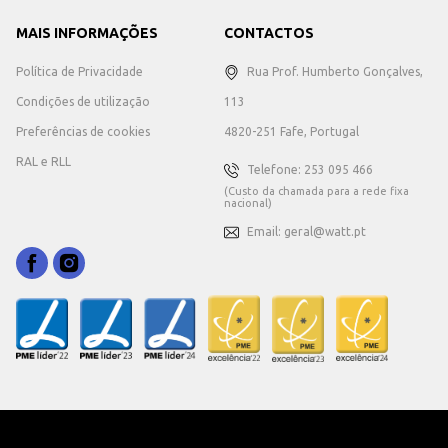
MAIS INFORMAÇÕES
CONTACTOS
Política de Privacidade
Rua Prof. Humberto Gonçalves,
Condições de utilização
113
Preferências de cookies
4820-251 Fafe, Portugal
RAL e RLL
Telefone: 253 095 466
(Custo da chamada para a rede fixa
nacional)
Email: geral@watt.pt