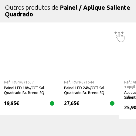
Outros produtos de
Painel / Aplique Saliente
Quadrado
Ref.:
PAPR671637
Ref.:
PAPR671644
Ref.:
A
+opçõ
Painel LED 18W/CCT Sal.
Painel LED 24W/CCT Sal.
Apliqu
Quadrado Br. Breno SQ
Quadrado Br. Breno SQ
Salien
Superfície 671637
Superfície 671644
19,95
€
27,65
€
25,9