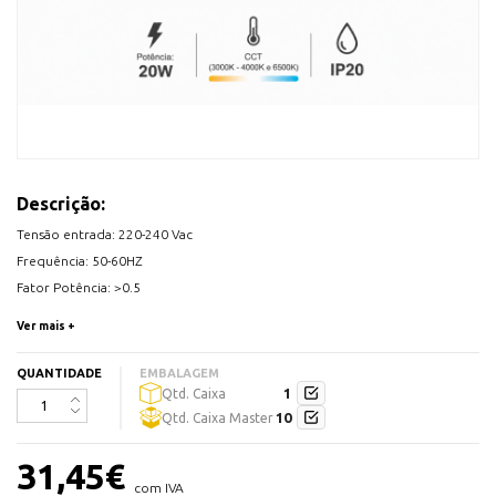
Descrição:
Tensão entrada: 220-240 Vac
Frequência: 50-60HZ
Fator Potência: >0.5
Potência: 20W
Ver mais +
Fluxo Luminoso: até 2253 lumens
Temperatura de Cor: 3000K | 4000K | 6500K (ajustável por dipswitch)
QUANTIDADE
EMBALAGEM
1
Qtd. Caixa
IP20
10
Qtd. Caixa Master
Vida útil: 25 000 horas
31,45
€
Dimensões: 330x330x53 mm
com IVA