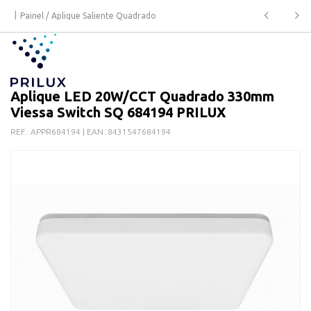
Painel / Aplique Saliente Quadrado
Aplique LED 20W/CCT Quadrado 330mm
Viessa Switch SQ 684194 PRILUX
REF.:
APPR684194
| EAN:
8431547684194