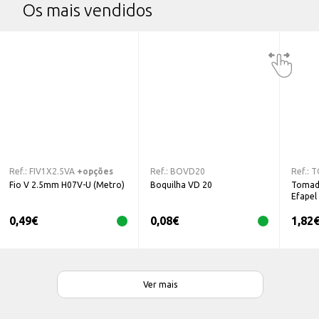
Os mais vendidos
Ref.:
FIV1X2.5VA
+opções
Ref.:
BOVD20
Ref.:
T
Fio V 2.5mm H07V-U (Metro)
Boquilha VD 20
Tomad
Efapel
0,49
€
0,08
€
1,82
Ver mais