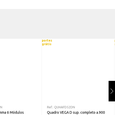
portes
grátis
6N
Ref.:
QUHAFD52DN
amma 6 Módulos
Quadro VEGA D sup. completo a.900