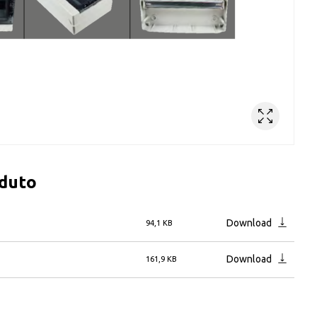
oduto
Download
94,1 KB
Download
161,9 KB