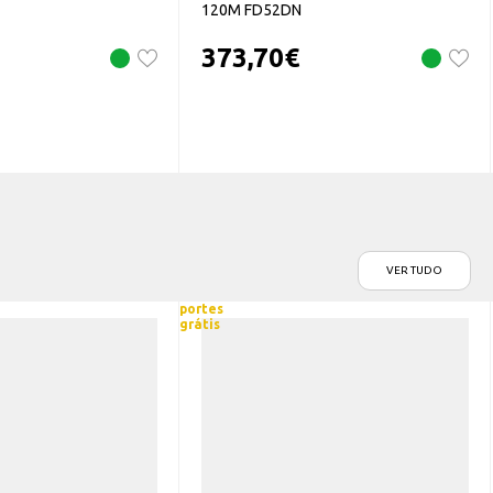
120M FD52DN
373,70
€
VER TUDO
portes
grátis