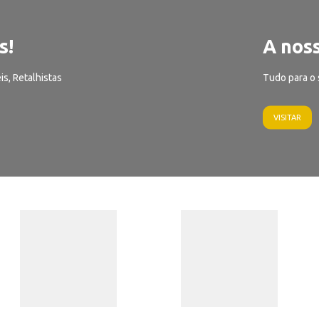
s!
A noss
is, Retalhistas
Tudo para o 
VISITAR