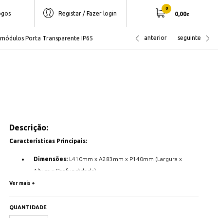
0
ogos
Registar / Fazer login
0,00
€
anterior
seguinte
 módulos Porta Transparente IP65
Descrição:
Características Principais:
Dimensões:
L410mm x A283mm x P140mm (Largura x
Altura x Profundidade)
Ver mais +
Número de Módulos:
Capacidade para 18 módulos DIN.
Grau de Proteção:
IP65 - Proteção total contra poeiras
QUANTIDADE
e proteção contra jatos de água de qualquer direção.