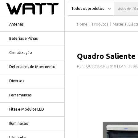
Antenas
Home
Produtos
Material Eléct
Baterias e Pilhas
Climatização
Quadro Saliente
REF.:
QUSOSL-CP53018
| EAN:
5609
Detectores de Movimento
Diversos
Ferramentas
Fitas e Módulos LED
Iluminação
Lâmpadas