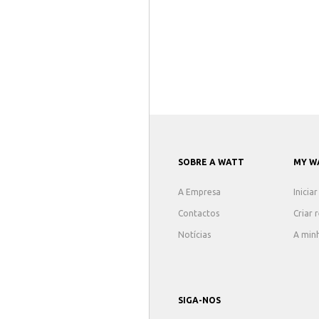
SOBRE A WATT
MY W
A Empresa
Inicia
Contactos
Criar 
Notícias
A min
SIGA-NOS