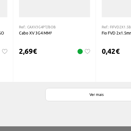
Ref.:
CAXV3G4PT/BOB
Ref.:
FIFVD2X1.5
GO
Cabo XV 3G4 MM²
Fio FVD 2x1.5m
2,69
€
0,42
€
Ver mais