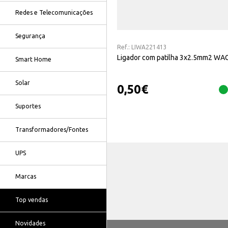
Redes e Telecomunicações
Segurança
Ref.:
LIWA221413
Ligador com patilha 3x2.5mm2 WA
Smart Home
Solar
0,50
€
Suportes
Transformadores/Fontes
UPS
Marcas
Top vendas
Novidades