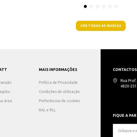
VER TODAS AS MARCAS
ATT
MAIS INFORMAÇÕES
CONTACTOS
Rua Prof
r sessão
Política de Privacidade
4820-251 
registo
Condições de utilização
ha área
Preferências de cookies
RAL e RLL
FIQUE A PAR