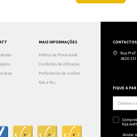
ATT
MAIS INFORMAÇÕES
CONTACTOS
Rua Prof
r sessão
Política de Privacidade
4820-251 
registo
Condições de utilização
ha área
Preferências de cookies
RAL e RLL
FIQUE A PAR
Compree
loja.watt
Anular s