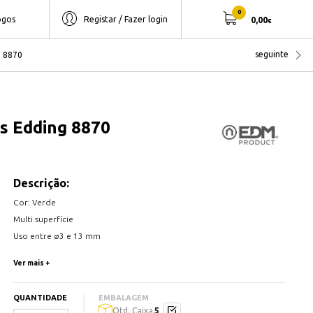
0
ogos
Registar / Fazer login
0,00
€
seguinte
g 8870
s Edding 8870
Descrição:
Cor: Verde
Multi superfície
Uso entre ø3 e 13 mm
Ver mais +
QUANTIDADE
EMBALAGEM
5
Qtd. Caixa