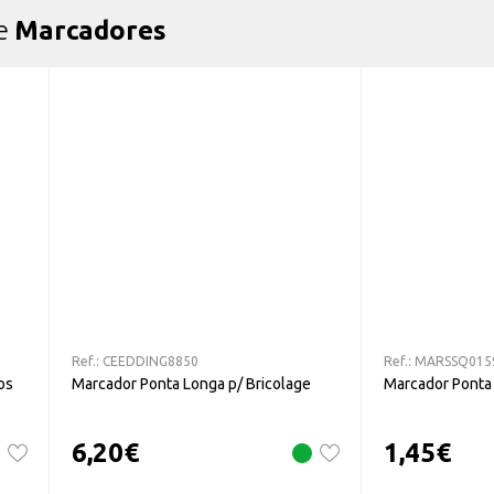
de
Marcadores
Ref.:
CEEDDING8850
Ref.:
MARSSQ015
os
Marcador Ponta Longa p/ Bricolage
Marcador Ponta
6,20
€
1,45
€