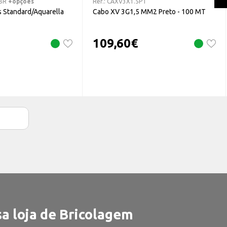
BR
+opções
Ref.:
CAXV3X1.5PT
 Standard/Aquarella
Cabo XV 3G1,5 MM2 Preto - 100 MT
109,60
€
a loja de Bricolagem