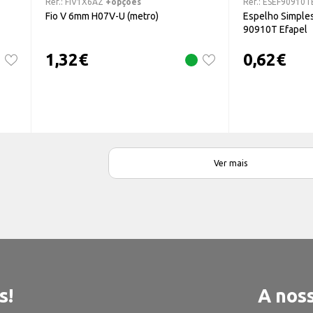
Ref.:
FIV1X6AZ
+opções
Ref.:
ESEF90910T
Fio V 6mm H07V-U (metro)
Espelho Simples
90910T Efapel
1,32
€
0,62
€
Ver mais
s!
A noss