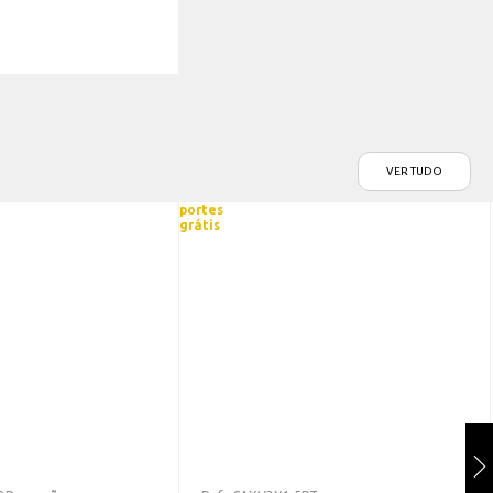
VER TUDO
portes
grátis