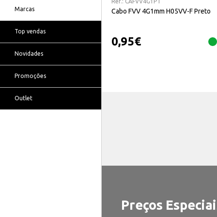
Ref.:
CAFVV4G1PT
Marcas
Cabo FVV 4G1mm H05VV-F Preto
Top vendas
0,95
€
Novidades
Promoções
Outlet
Preços Especiai