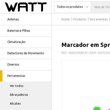
Antenas
Home
Produtos
Ferramentas
Baterias e Pilhas
Climatização
Marcador em Spra
REF.:
MAEDM08352
| EAN:
4057305
Detectores de Movimento
Diversos
Ferramentas
Ver todos
Abraçadeiras
Alicates