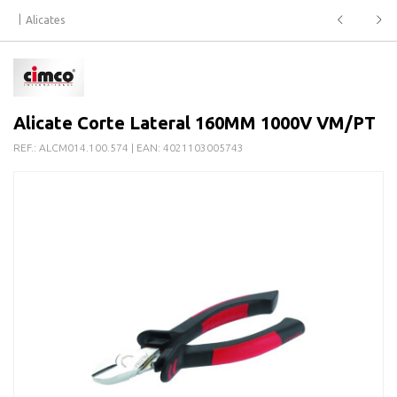
Alicates
Alicate Corte Lateral 160MM 1000V VM/PT
REF.:
ALCM014.100.574
| EAN:
4021103005743