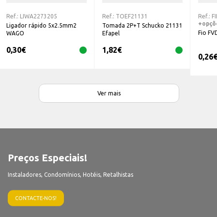
Ref.:
LIWA2273205
Ref.:
TOEF21131
Ref.:
F
+opçõ
Ligador rápido 5x2.5mm2
Tomada 2P+T Schucko 21131
Fio FV
WAGO
Efapel
0,30
€
1,82
€
0,26
Ver mais
Preços Especiais!
Instaladores, Condomínios, Hotéis, Retalhistas
CONTACTE-NOS!