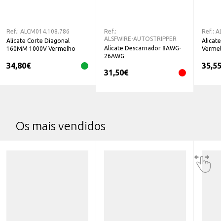
Ref.:
ALCM014.108.786
Ref.:
Ref.:
A
ALSFWIRE-AUTOSTRIPPER
Alicate Corte Diagonal
Alicat
Alicate Descarnador 8AWG-
160MM 1000V Vermelho
Verme
26AWG
34,80
€
35,5
31,50
€
Os mais vendidos