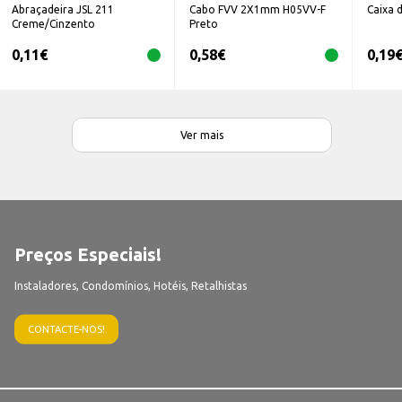
Abraçadeira JSL 211
Cabo FVV 2X1mm H05VV-F
Caixa 
Creme/Cinzento
Preto
0,11
€
0,58
€
0,19
Ver mais
Preços Especiais!
Instaladores, Condomínios, Hotéis, Retalhistas
CONTACTE-NOS!