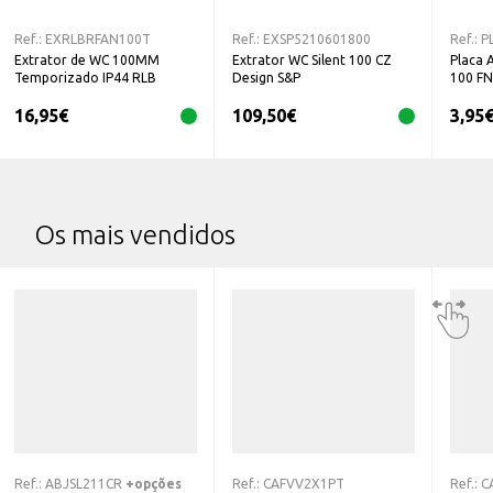
Ref.:
EXRLBRFAN100T
Ref.:
EXSP5210601800
Ref.:
P
Extrator de WC 100MM
Extrator WC Silent 100 CZ
Placa 
Temporizado IP44 RLB
Design S&P
100 F
16,95
€
109,50
€
3,95
Os mais vendidos
Ref.:
ABJSL211CR
+opções
Ref.:
CAFVV2X1PT
Ref.:
C