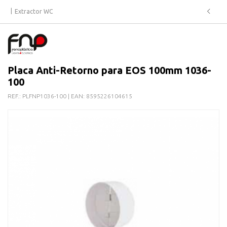
Extractor WC
Placa Anti-Retorno para EOS 100mm 1036-
100
REF.:
PLFNP1036-100
| EAN:
8595226104615