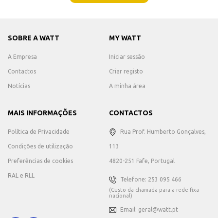
SOBRE A WATT
MY WATT
A Empresa
Iniciar sessão
Contactos
Criar registo
Notícias
A minha área
MAIS INFORMAÇÕES
CONTACTOS
Política de Privacidade
Rua Prof. Humberto Gonçalves,
Condições de utilização
113
Preferências de cookies
4820-251 Fafe, Portugal
RAL e RLL
Telefone: 253 095 466
(Custo da chamada para a rede fixa
nacional)
Email: geral@watt.pt