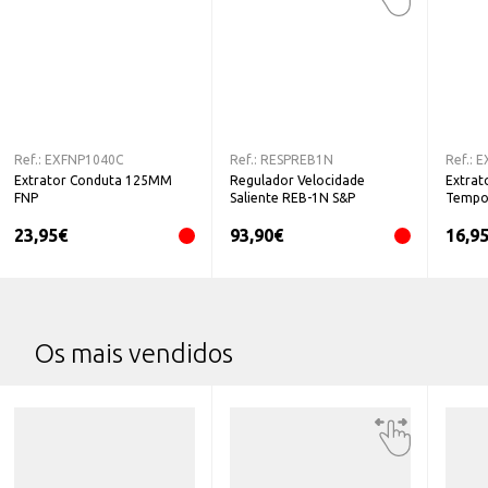
Ref.:
EXFNP1040C
Ref.:
RESPREB1N
Ref.:
E
Extrator Conduta 125MM
Regulador Velocidade
Extra
FNP
Saliente REB-1N S&P
Tempor
23,95
€
93,90
€
16,9
Os mais vendidos