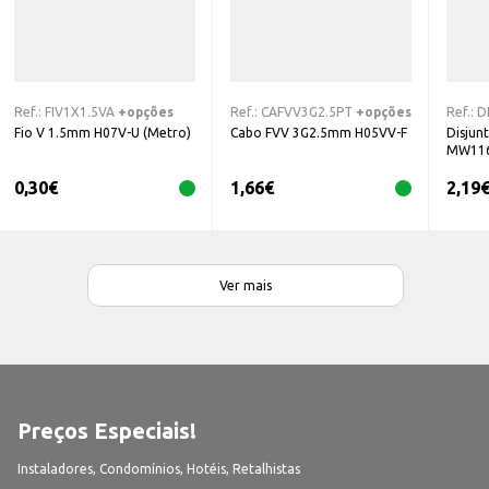
Ref.:
FIV1X1.5VA
+opções
Ref.:
CAFVV3G2.5PT
+opções
Ref.:
D
Fio V 1.5mm H07V-U (Metro)
Cabo FVV 3G2.5mm H05VV-F
Disjun
MW116
0,30
€
1,66
€
2,19
Ver mais
Preços Especiais!
Instaladores, Condomínios, Hotéis, Retalhistas