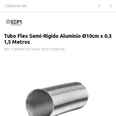
Extractor WC
Tubo Flex Semi-Rigido Alumínio Ø10cm x 0.3
1,5 Metros
REF.:
TUEDM87542
| EAN:
8421272081504