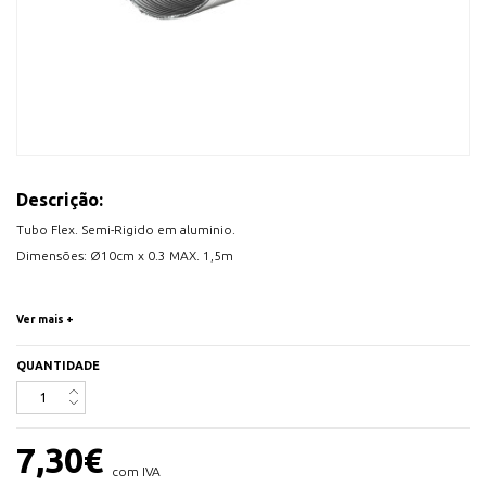
Descrição:
Tubo Flex. Semi-Rigido em aluminio.
Dimensões: Ø10cm x 0.3 MAX. 1,5m
Temperaturas: -30º a 250ºC
Ver mais +
Pode ser utilizado em sistemas de ventilação e ar condicionado de baixa e
QUANTIDADE
média pressão.
7,30
€
com IVA