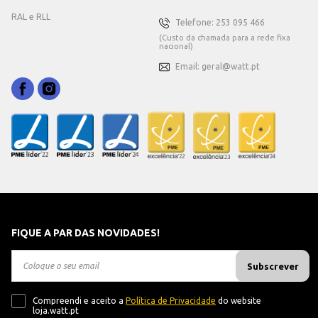
RAL e RLL
Telefone: 253 095 466
(Custo da chamada para a rede fixa
nacional)
Email: geral@watt.pt
FIQUE A PAR DAS NOVIDADES!
Subscrever
Compreendi e aceito a
Política de Privacidade
do website
loja.watt.pt