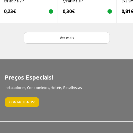
c/Patilha 2P
c/Patilha 3P
5x2.5
0,23
€
0,30
€
0,81
Ver mais
Preços Especiais!
Instaladores, Condomínios, Hotéis, Retalhistas
CONTACTE-NOS!