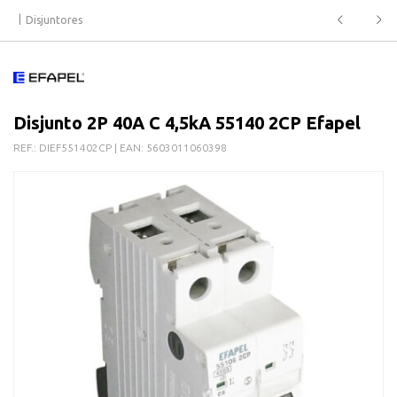
Disjuntores
Disjunto 2P 40A C 4,5kA 55140 2CP Efapel
REF.:
DIEF551402CP
| EAN:
5603011060398