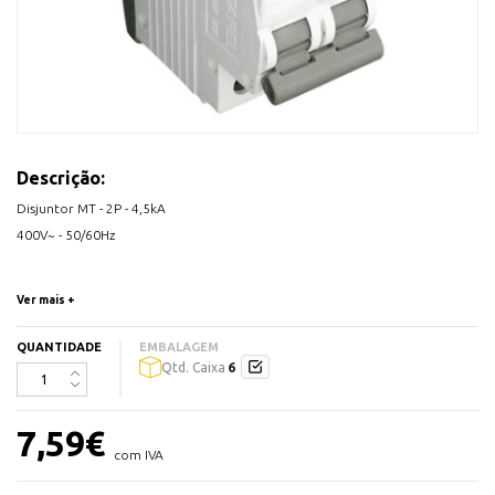
Descrição:
Disjuntor MT - 2P - 4,5kA
400V~ - 50/60Hz
Ver mais +
QUANTIDADE
EMBALAGEM
6
Qtd. Caixa
7,59
€
com IVA