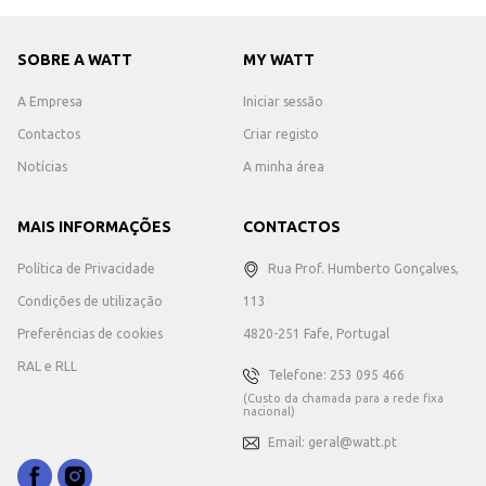
SOBRE A WATT
MY WATT
A Empresa
Iniciar sessão
Contactos
Criar registo
Notícias
A minha área
MAIS INFORMAÇÕES
CONTACTOS
Política de Privacidade
Rua Prof. Humberto Gonçalves,
Condições de utilização
113
Preferências de cookies
4820-251 Fafe, Portugal
RAL e RLL
Telefone: 253 095 466
(Custo da chamada para a rede fixa
nacional)
Email: geral@watt.pt