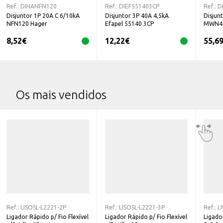
Ref.:
DIHANFN120
Ref.:
DIEF551403CP
Ref.:
D
Disjuntor 1P 20A C 6/10kA
Disjuntor 3P 40A 4,5kA
Disjun
NFN120 Hager
Efapel 55140 3CP
MWN42
8,52
€
12,22
€
55,6
Os mais vendidos
Ref.:
LISOSL-L2221-2P
Ref.:
LISOSL-L2221-3P
Ref.:
L
Ligador Rápido p/ Fio Flexível
Ligador Rápido p/ Fio Flexível
Ligado