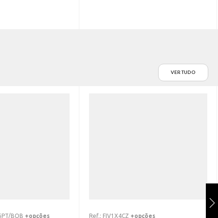
VER TUDO
6PT/BOB
+opções
Ref.:
FIV1X4CZ
+opções