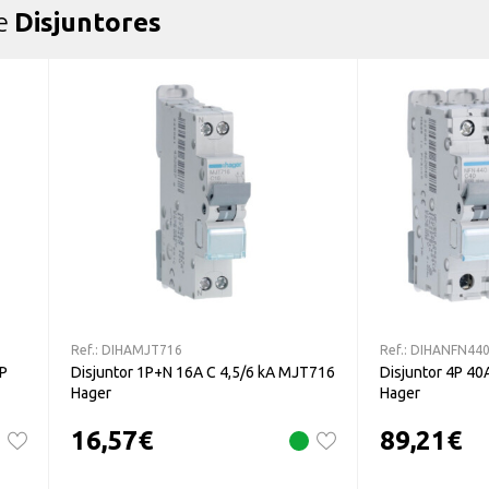
de
Disjuntores
Ref.:
DIHAMJT716
Ref.:
DIHANFN44
CP
Disjuntor 1P+N 16A C 4,5/6 kA MJT716
Disjuntor 4P 4
Hager
Hager
16,57
€
89,21
€