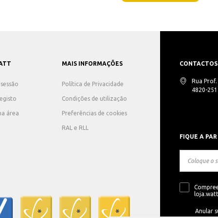
ATT
MAIS INFORMAÇÕES
CONTACTOS
Rua Prof
r sessão
Política de Privacidade
4820-251 
registo
Condições de utilização
ha área
Preferências de cookies
RAL e RLL
FIQUE A PAR
Compree
loja.watt
Anular s