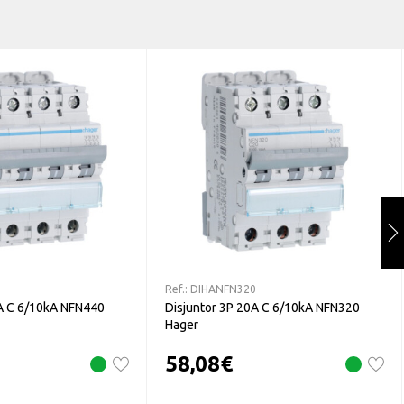
0
Ref.:
DIHANFN320
0A C 6/10kA NFN440
Disjuntor 3P 20A C 6/10kA NFN320
Hager
58,08
€