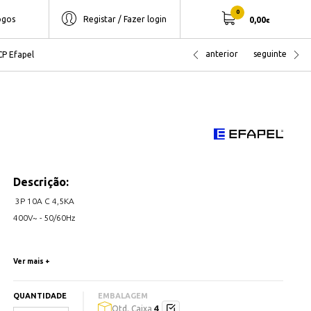
0
ogos
Registar / Fazer login
0,00
€
anterior
seguinte
CP Efapel
Descrição:
3P 10A C 4,5KA
400V~ - 50/60Hz
Ver mais +
QUANTIDADE
EMBALAGEM
4
Qtd. Caixa