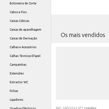
Botoneira de Corte
Cabos e Fios
Caixas Cúbicas
Caixas de aparelhagem
Os mais vendidos
Caixas de Derivação
Calhas e Acessórios
Calhas Técnicas Efapel
Campainhas
Extensões
Extractor WC
Fichas
Ligadores
Ref.:
CAFVV3G2.5PT
+opções
Quadros Eléctricos