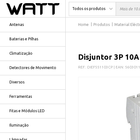
Antenas
Home
Produtos
Material Eléct
Baterias e Pilhas
Climatização
Disjuntor 3P 10A
REF.:
DIEF551103CP
| EAN:
560301
Detectores de Movimento
Diversos
Ferramentas
Fitas e Módulos LED
Iluminação
Lâmpadas