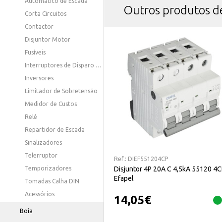
Automático de Escada
Outros produtos 
Corta Circuitos
Contactor
Disjuntor Motor
Fusíveis
Interruptores de Disparo e Bobines
Inversores
Limitador de Sobretensão
Medidor de Custos
Relé
Repartidor de Escada
Sinalizadores
Telerruptor
Ref.:
DIEF551204CP
Disjuntor 4P 20A C 4,5kA 55120 4
Temporizadores
Efapel
Tomadas Calha DIN
Acessórios
14,05
€
Boia