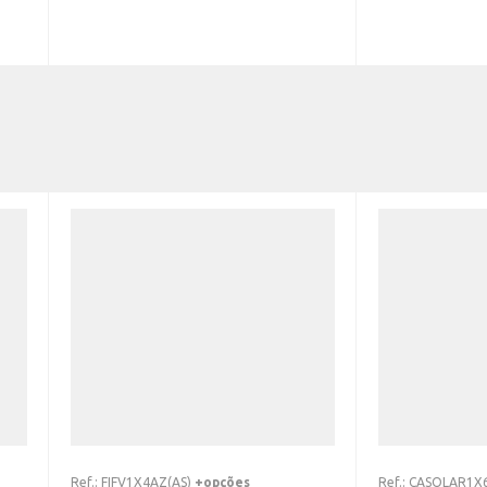
Ref.:
FIFV1X4AZ(AS)
+opções
Ref.:
CASOLAR1X