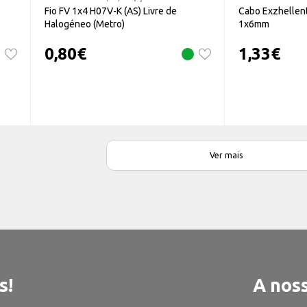
Fio FV 1x4 H07V-K (AS) Livre de
Cabo Exzhellent
Halogéneo (Metro)
1x6mm
0,80
€
1,33
€
Ver mais
s!
A noss