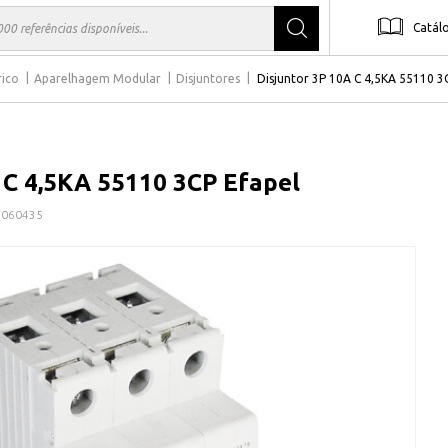
Catál
rico
Aparelhagem Modular
Disjuntores
Disjuntor 3P 10A C 4,5KA 55110 3
 C 4,5KA 55110 3CP Efapel
1060435