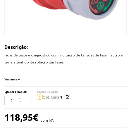
Descrição:
Ficha de teste e diagnóstico com indicação de tensões de fase, neutro e
terra e sentido de rotação das fases.
Ficha Macho
Ver mais +
Nº Pernos: 3P+N+T
Corrente Nominal: 32A
QUANTIDADE
EMBALAGEM
1
Qtd. Caixa
Tensão nominal: 380-4115 V
Frquencia de trabalho: 50-60 Hz
Grau de Proteção: IP20
118,95
€
Indicadores: LED
com IVA