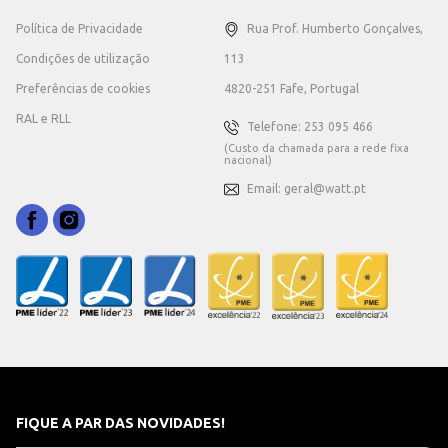
Política de Privacidade
Rua Prof. Humberto Gonçalves,
Condições de utilização
113
Preferências de cookies
4820-251 Fafe, Portugal
RAL e RLL
Telefone: 253 095 466
(Custo da chamada para a rede fixa
nacional)
Email: geral@watt.pt
FIQUE A PAR DAS NOVIDADES!