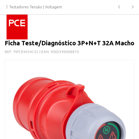
Testadores Tensão | Voltagem
Ficha Teste/Diagnóstico 3P+N+T 32A Macho
REF.:
FIPCE9434252
| EAN:
9003399008870