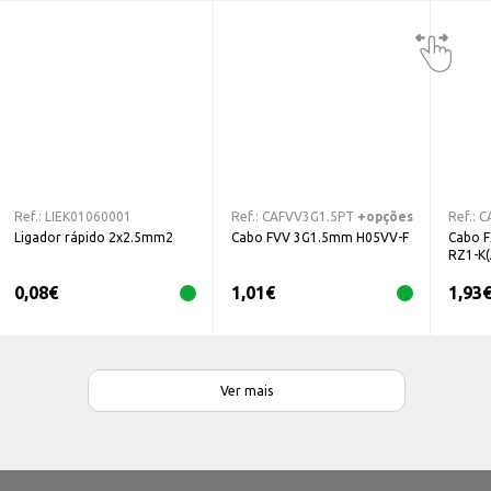
Ref.:
LIEK01060001
Ref.:
CAFVV3G1.5PT
+opções
Ref.:
C
Ligador rápido 2x2.5mm2
Cabo FVV 3G1.5mm H05VV-F
Cabo 
RZ1-K(
0,08
€
1,01
€
1,93
Ver mais