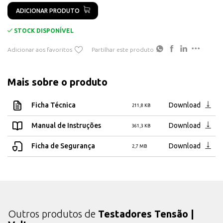
ADICIONAR PRODUTO
STOCK DISPONÍVEL
Adicionar aos favoritos
Partilhar este produto
Mais sobre o produto
Ficha Técnica
Download
211,8 KB
Manual de Instruções
Download
361,3 KB
Ficha de Segurança
Download
2,7 MB
Outros produtos de
Testadores Tensão |