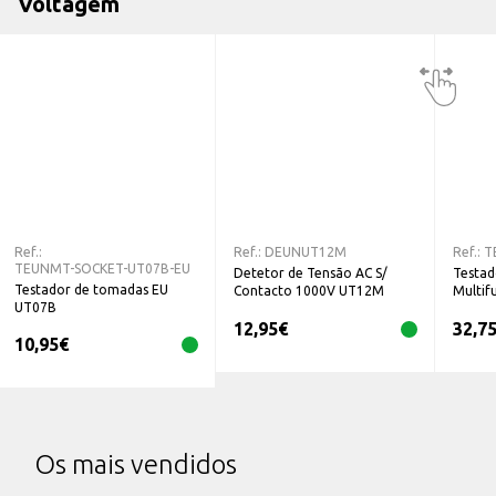
Voltagem
Ref.:
Ref.:
DEUNUT12M
Ref.:
T
TEUNMT-SOCKET-UT07B-EU
Detetor de Tensão AC S/
Testad
Testador de tomadas EU
Contacto 1000V UT12M
Multif
UT07B
UNIT
12,95
€
32,7
10,95
€
Os mais vendidos