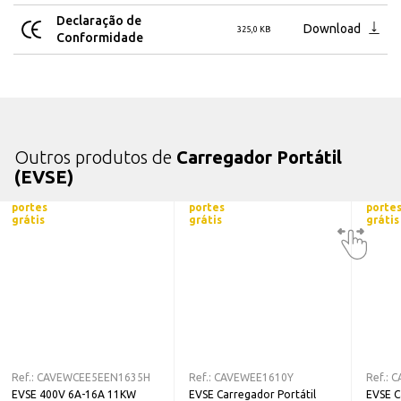
Conetor Veículo: Tipo 2
Declaração de
Download
325,0 KB
Conformidade
Grau de proteção: IP67
Proteção Diferencial Tipo B (DC 6mA integrado)
Ecrã LCD 1.47''
WI-Fi
Bluetooth
APP - EV Charger
Outros produtos de
Carregador Portátil
(EVSE)
Dimensões Carrehador: 195 x 91 x 49mm
portes
portes
porte
grátis
grátis
grátis
Ref.:
CAVEWCEE5EEN1635H
Ref.:
CAVEWEE1610Y
Ref.:
C
EVSE 400V 6A-16A 11KW
EVSE Carregador Portátil
EVSE C