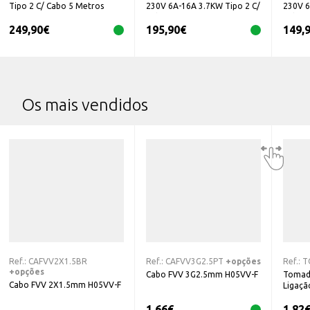
Tipo 2 C/ Cabo 5 Metros
230V 6A-16A 3.7KW Tipo 2 C/
230V 6
Cabo 10 Metros
Cabo 4
249,90
€
195,90
€
149,
Os mais vendidos
Ref.:
CAFVV2X1.5BR
Ref.:
CAFVV3G2.5PT
+opções
Ref.:
T
+opções
Cabo FVV 3G2.5mm H05VV-F
Tomad
Cabo FVV 2X1.5mm H05VV-F
Ligaçã
1,66
€
1,82