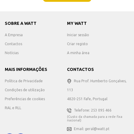
SOBRE A WATT
MY WATT
A Empresa
Iniciar sessão
Contactos
Criar registo
Notícias
A minha área
MAIS INFORMAÇÕES
CONTACTOS
Política de Privacidade
Rua Prof. Humberto Gonçalves,
Condições de utilização
113
Preferências de cookies
4820-251 Fafe, Portugal
RAL e RLL
Telefone: 253 095 466
(Custo da chamada para a rede fixa
nacional)
Email: geral@watt.pt