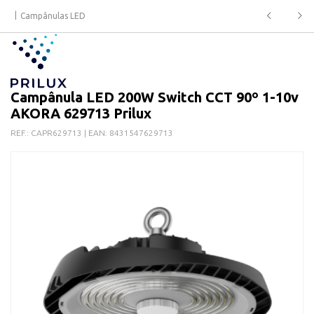
Campânulas LED
Campânula LED 200W Switch CCT 90º 1-10v
AKORA 629713 Prilux
REF.:
CAPR629713
| EAN:
8431547629713