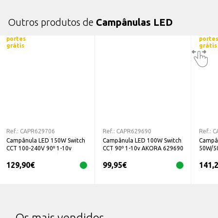
Outros produtos de
Campânulas LED
portes
porte
grátis
grátis
Ref.:
CAPR629706
Ref.:
CAPR629690
Ref.:
C
Campânula LED 150W Switch
Campânula LED 100W Switch
Campân
CCT 100-240V 90º 1-10v
CCT 90º 1-10v AKORA 629690
50W/5
AKORA 629706 Prilux
Prilux
129,90
€
99,95
€
141,
Os mais vendidos