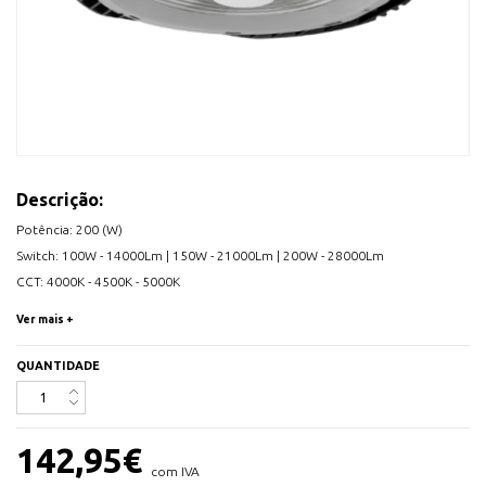
Descrição:
Potência: 200 (W)
Switch: 100W - 14000Lm | 150W - 21000Lm | 200W - 28000Lm
CCT: 4000K - 4500K - 5000K
Ângulo de abertura: 90º
Ver mais +
Horas de vida: L70>50.000h
Dimensões: Ø320 x 165 (mm)
QUANTIDADE
Factor de potência: > 0,9 (cosφ)
Temperatura de trabalho: -30ºC~+35ºC (ºC)
Regulação: 1-10V
142,95
€
IP Luminaria: 65
com IVA