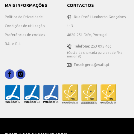
MAIS INFORMAÇÕES
CONTACTOS
Política de Privacidade
Rua Prof. Humberto Gonçalves,
Condições de utilização
113
Preferências de cookies
4820-251 Fafe, Portugal
RAL e RLL
Telefone: 253 095 466
(Custo da chamada para a rede fixa
nacional)
Email: geral@watt.pt