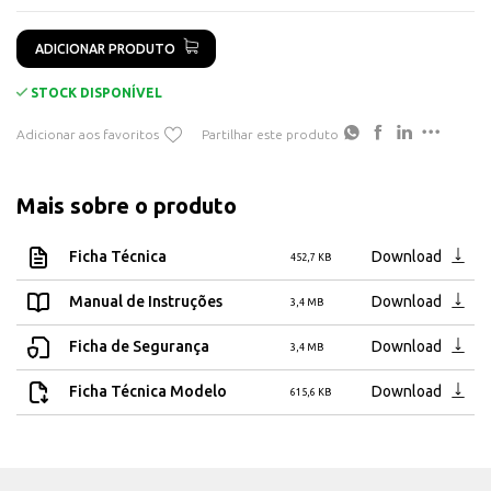
RA: >80
Fonte de Luz: Led
ADICIONAR PRODUTO
RAL Color: Preto
STOCK DISPONÍVEL
Adicionar aos favoritos
Partilhar este produto
Mais sobre o produto
Ficha Técnica
Download
452,7 KB
Manual de Instruções
Download
3,4 MB
Ficha de Segurança
Download
3,4 MB
Ficha Técnica Modelo
Download
615,6 KB