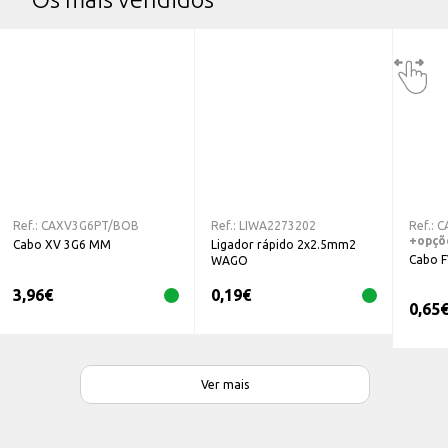
Ref.:
CAXV3G6PT/BOB
Ref.:
LIWA2273202
Ref.:
C
+opçõ
Cabo XV 3G6 MM
Ligador rápido 2x2.5mm2
Cabo 
WAGO
3,96
€
0,19
€
0,65
Ver mais