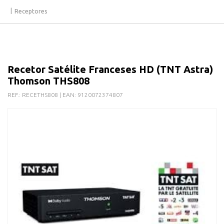
Receptores
Recetor Satélite Franceses HD (TNT Astra)
Thomson THS808
REF.:
RECETHS808
| EAN:
9120072374807