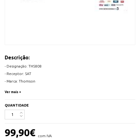
Descrição:
- Designação: THS808
- Receptor: SAT
- Marca: Thomson
- Definição: Alta definição
Ver mais +
- Acesso condicional: Viaccess Secure CW64 bits
- Leitor de cartão inteligente: 1
QUANTIDADE
- PVR: Pronto para PVR
- Free To Air: Sim
- Solução dedicada: TNTSAT
99,90
€
- Cartão integrado: Cartão TNTSAT
com IVA