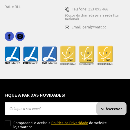
RAL e RLL
Telefone: 253 095 466
(Custo da chamada para a rede fixa
nacional)
Email: geral@watt.pt
FIQUE A PAR DAS NOVIDADES!
Subscrever
Compreendi e aceito a
Política de Privacidade
do website
loja.watt.pt