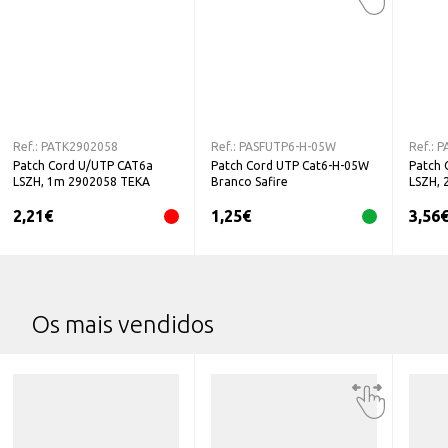
Ref.:
PATK2902058
Ref.:
PASFUTP6-H-05W
Ref.:
P
Patch Cord U/UTP CAT6a
Patch Cord UTP Cat6-H-05W
Patch 
LSZH, 1m 2902058 TEKA
Branco Safire
LSZH,
2,21
€
1,25
€
3,56
Os mais vendidos