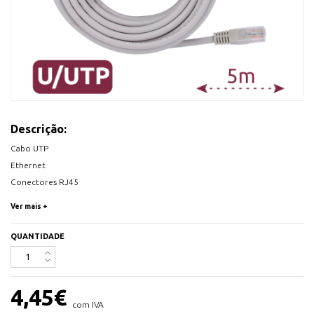
Descrição:
Cabo UTP
Ethernet
Conectores RJ45
Categoria 6
Ver mais +
5 m
Cor branco
QUANTIDADE
Livre de Halogéneo
4,45
€
com IVA