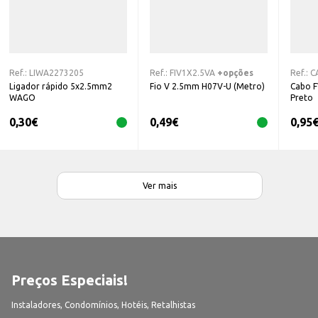
Ref.:
LIWA2273205
Ref.:
FIV1X2.5VA
+opções
Ref.:
C
Ligador rápido 5x2.5mm2
Fio V 2.5mm H07V-U (Metro)
Cabo 
WAGO
Preto
0,30
€
0,49
€
0,95
Ver mais
Preços Especiais!
Instaladores, Condomínios, Hotéis, Retalhistas