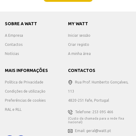
SOBRE A WATT
MY WATT
A Empresa
Iniciar sessão
Contactos
Criar registo
Notícias
A minha área
MAIS INFORMAÇÕES
CONTACTOS
Política de Privacidade
Rua Prof. Humberto Gonçalves,
Condições de utilização
113
Preferências de cookies
4820-251 Fafe, Portugal
RAL e RLL
Telefone: 253 095 466
(Custo da chamada para a rede fixa
nacional)
Email: geral@watt.pt