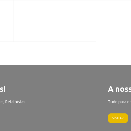
s!
A noss
is, Retalhistas
Tudo para o 
VISITAR