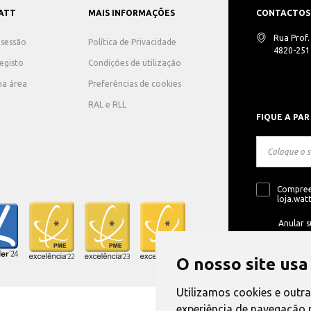
ATT
MAIS INFORMAÇÕES
CONTACTOS
Rua Prof
r sessão
Política de Privacidade
4820-251 
registo
Condições de utilização
ha área
Preferências de cookies
RAL e RLL
FIQUE A PAR
Compree
loja.watt
Anular s
O nosso site usa
Utilizamos cookies e outr
experiência de navegação 