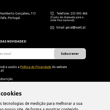
. Humberto Gonçalves, 113
Telefone: 253 095 466
(Custo da chamada para a
Fafe, Portugal
rede fixa nacional)
Email: geral@watt.pt
 DAS NOVIDADES!
Subscrever
ndi e aceito a
Política de Privacidade
do website
.pt
ubscrição
 cookies
as tecnologias de medição para melhorar a sua
no nosso site, de forma a mostrar conteúdo