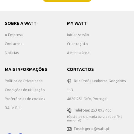
SOBRE A WATT
MY WATT
A Empresa
Iniciar sessão
Contactos
Criar registo
Notícias
A minha área
MAIS INFORMAÇÕES
CONTACTOS
Política de Privacidade
Rua Prof. Humberto Gonçalves,
Condições de utilização
113
Preferências de cookies
4820-251 Fafe, Portugal
RAL e RLL
Telefone: 253 095 466
(Custo da chamada para a rede fixa
nacional)
Email: geral@watt.pt