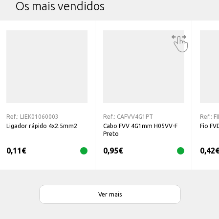
Os mais vendidos
Ref.:
LIEK01060003
Ref.:
CAFVV4G1PT
Ref.:
F
Ligador rápido 4x2.5mm2
Cabo FVV 4G1mm H05VV-F
Fio FV
Preto
0,11
€
0,95
€
0,42
Ver mais