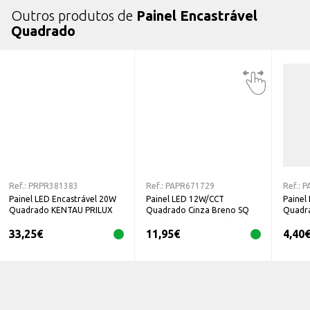
Outros produtos de
Painel Encastrável
Quadrado
Ref.:
PRPR381383
Ref.:
PAPR671729
Ref.:
P
Painel LED Encastrável 20W
Painel LED 12W/CCT
Painel
Quadrado KENTAU PRILUX
Quadrado Cinza Breno SQ
Quadr
Switch 671729 Switch Prilux
EDM
33,25
€
11,95
€
4,40