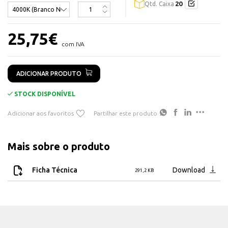
20
Qtd. Caixa
IP20
Diensões: 175x175x50mm
Cor: Branco
25,75
€
Iluminação Direta
com IVA
ADICIONAR PRODUTO
Disponível em:
4000K - 1650Lm
STOCK DISPONÍVEL
Adicionar aos favoritos
Partilhar este produto
Mais sobre o produto
Ficha Técnica
Download
291,2 KB