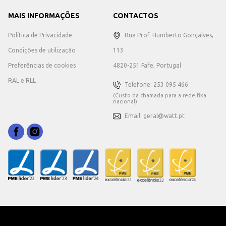
MAIS INFORMAÇÕES
CONTACTOS
Política de Privacidade
Rua Prof. Humberto Gonçalves,
Condições de utilização
113
Preferências de cookies
4820-251 Fafe, Portugal
RAL e RLL
Telefone: 253 095 466
(Custo da chamada para a rede fixa
nacional)
Email: geral@watt.pt