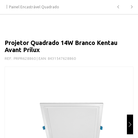
Painel Encastrável Quadrado
Projetor Quadrado 14W Branco Kentau
Avant Prilux
REF.:
PRPR628860
| EAN:
8431547628860