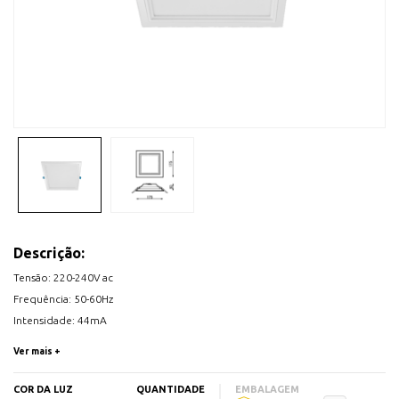
Descrição:
Tensão: 220-240V ac
Frequência: 50-60Hz
Intensidade: 44mA
Factor de potência: Cos Φ0.9
Ver mais +
Ângulo abertura: 120º
Vida Útil Média: 50.000H
COR DA LUZ
QUANTIDADE
EMBALAGEM