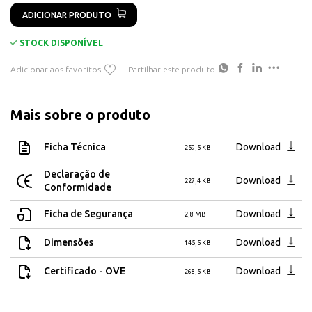
ADICIONAR PRODUTO
STOCK DISPONÍVEL
Adicionar aos favoritos
Partilhar este produto
Mais sobre o produto
Ficha Técnica
Download
259,5 KB
Declaração de
Download
227,4 KB
Conformidade
Ficha de Segurança
Download
2,8 MB
Dimensões
Download
145,5 KB
Certificado - OVE
Download
268,5 KB