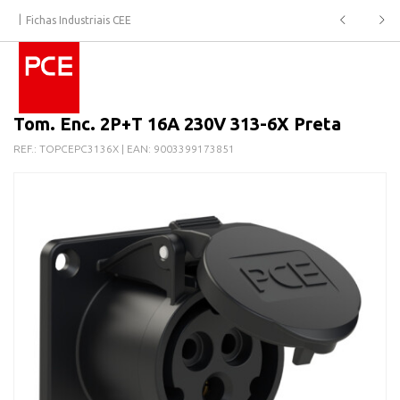
Fichas Industriais CEE
Tom. Enc. 2P+T 16A 230V 313-6X Preta
REF.:
TOPCEPC3136X
| EAN:
9003399173851