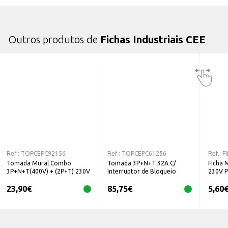
Outros produtos de
Fichas Industriais CEE
Ref.:
TOPCEPC92156
Ref.:
TOPCEPC61256
Ref.:
F
Tomada Mural Combo
Tomada 3P+N+T 32A C/
Ficha 
3P+N+T(400V) + (2P+T) 230V
Interruptor de Bloqueio
230V P
16A
PC61256
23,90
€
85,75
€
5,60