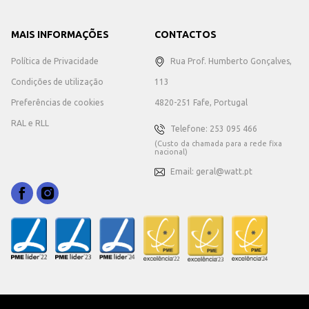
MAIS INFORMAÇÕES
CONTACTOS
Política de Privacidade
Rua Prof. Humberto Gonçalves,
Condições de utilização
113
Preferências de cookies
4820-251 Fafe, Portugal
RAL e RLL
Telefone: 253 095 466
(Custo da chamada para a rede fixa
nacional)
Email: geral@watt.pt