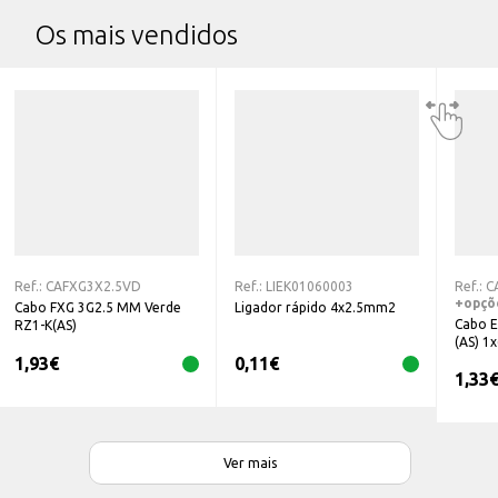
Os mais vendidos
Ref.:
CAFXG3X2.5VD
Ref.:
LIEK01060003
Ref.:
C
+opçõ
Cabo FXG 3G2.5 MM Verde
Ligador rápido 4x2.5mm2
Cabo E
RZ1-K(AS)
(AS) 
1,93
€
0,11
€
1,33
Ver mais