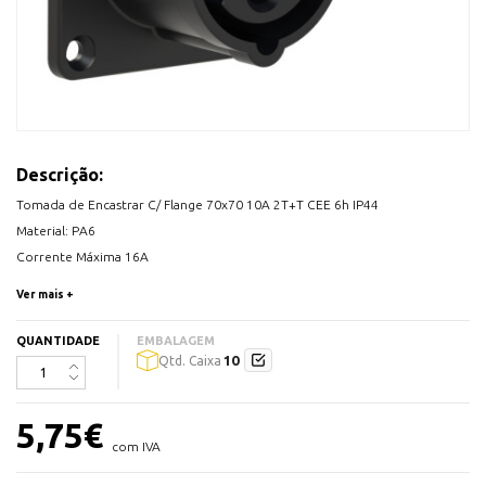
Descrição:
Tomada de Encastrar C/ Flange 70x70 10A 2T+T CEE 6h IP44
Material: PA6
Corrente Máxima 16A
Número de Polos: 3
Ver mais +
IP44
Terminais com parafuso
QUANTIDADE
EMBALAGEM
10
Qtd. Caixa
5,75
€
com IVA