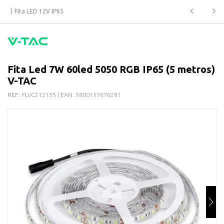
Fita LED 12V IP65
Fita Led 7W 60led 5050 RGB IP65 (5 metros)
V-TAC
REF.:
FLVC212155
| EAN:
3800157676281