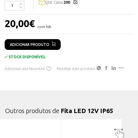
200
Qtd. Caixa
Vida ùtil: 20 000h
Possuí uma tira autocolante para colar em varias superfícies
IP65
20,00
€
com IVA
Disponivel em:
RGB
ADICIONAR PRODUTO
STOCK DISPONÍVEL
Adicionar aos favoritos
Partilhar este produto
Outros produtos de
Fita LED 12V IP65