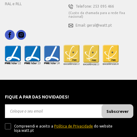
RAL e RLL
Telefone: 253 095 466
(Custo da chamada para a rede fixa
nacional)
Email: geral@watt.pt
FIQUE A PAR DAS NOVIDADES!
Subscrever
Compreendi e aceito a
Política de Privacidade
do website
loja.watt.pt