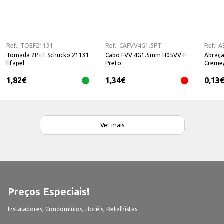
Ref.:
TOEF21131
Ref.:
CAFVV4G1.5PT
Ref.:
A
Tomada 2P+T Schucko 21131
Cabo FVV 4G1.5mm H05VV-F
Abraça
Efapel
Preto
Creme
1,82
€
1,34
€
0,13
Ver mais
Preços Especiais!
Instaladores, Condomínios, Hotéis, Retalhistas