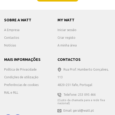
SOBRE A WATT
MY WATT
A Empresa
Iniciar sessão
Contactos
Criar registo
Notícias
A minha área
MAIS INFORMAÇÕES
CONTACTOS
Política de Privacidade
Rua Prof. Humberto Gonçalves,
Condições de utilização
113
Preferências de cookies
4820-251 Fafe, Portugal
RAL e RLL
Telefone: 253 095 466
(Custo da chamada para a rede fixa
nacional)
Email: geral@watt.pt