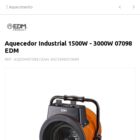
Aquecimento
Aquecedor Industrial 1500W - 3000W 07098
EDM
REF.:
AQEDM07098
| EAN:
8425998070989