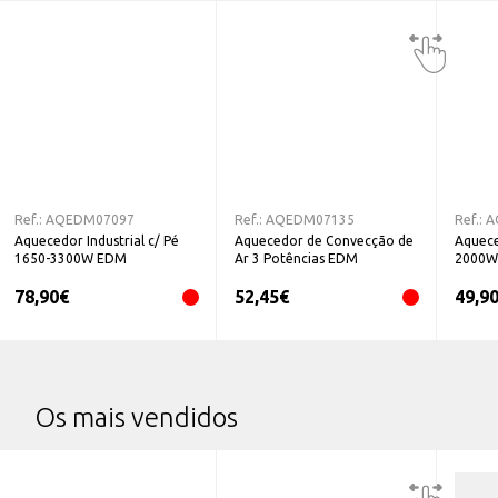
Ref.:
AQEDM07097
Ref.:
AQEDM07135
Ref.:
A
Aquecedor Industrial c/ Pé
Aquecedor de Convecção de
Aquece
1650-3300W EDM
Ar 3 Potências EDM
2000W
78,90
€
52,45
€
49,9
Os mais vendidos