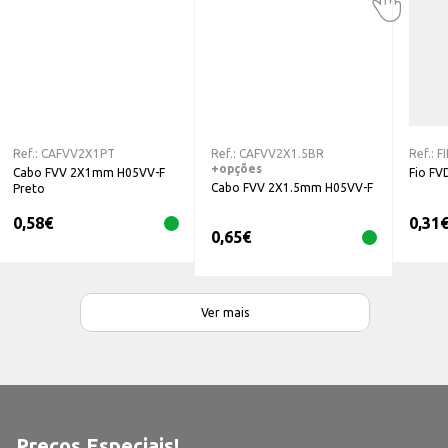
Ref.:
CAFVV2X1PT
Ref.:
CAFVV2X1.5BR
Ref.:
F
+opções
Cabo FVV 2X1mm H05VV-F
Fio FV
Cabo FVV 2X1.5mm H05VV-F
Preto
0,58
€
0,31
0,65
€
Ver mais
Preços Especiais!