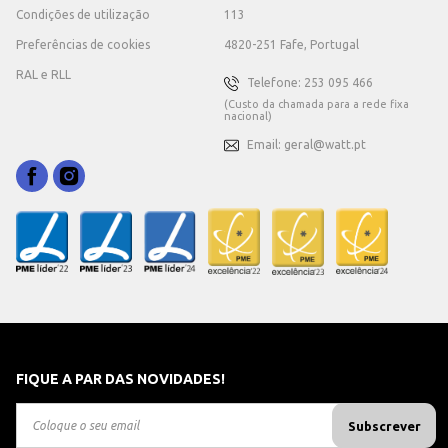
Condições de utilização
113
Preferências de cookies
4820-251 Fafe, Portugal
RAL e RLL
Telefone: 253 095 466
(Custo da chamada para a rede fixa
nacional)
Email: geral@watt.pt
FIQUE A PAR DAS NOVIDADES!
Subscrever