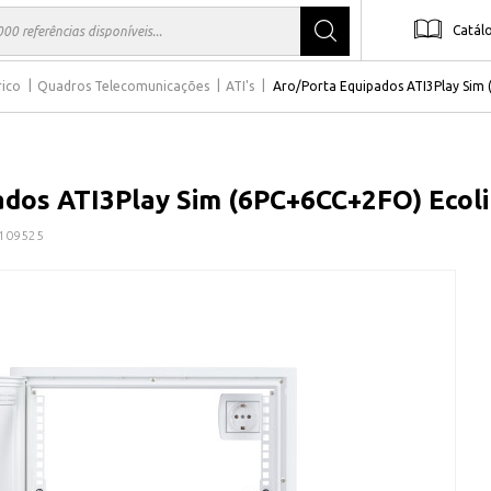
Catál
rico
Quadros Telecomunicações
ATI's
Aro/Porta Equipados ATI3Play Sim
ados ATI3Play Sim (6PC+6CC+2FO) Ecol
109525