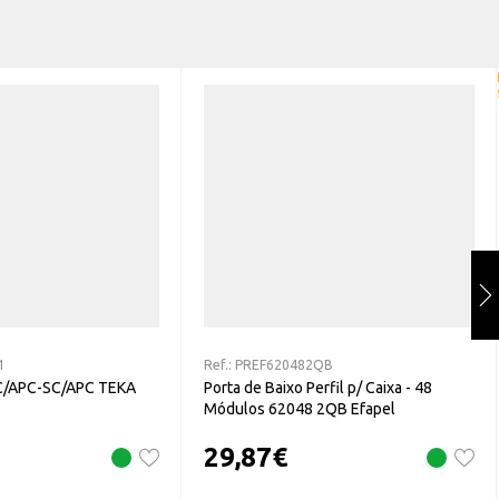
1
Ref.:
PREF620482QB
SC/APC-SC/APC TEKA
Porta de Baixo Perfil p/ Caixa - 48
Módulos 62048 2QB Efapel
29,87
€