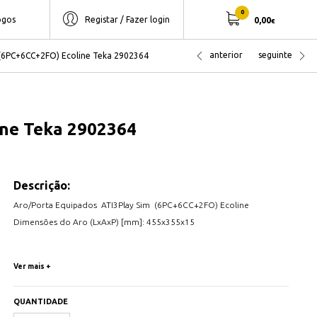
0
ogos
Registar / Fazer login
0,00
€
anterior
seguinte
 (6PC+6CC+2FO) Ecoline Teka 2902364
ine Teka 2902364
Descrição:
Aro/Porta Equipados ATI3Play Sim (6PC+6CC+2FO) Ecoline
Dimensões do Aro (LxAxP) [mm]: 455x355x15
Ver mais +
QUANTIDADE