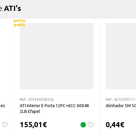
de
ATI's
portes
grátis
Ref.:
ATEF600482LB
Ref.:
ALTK290111
les
ATI Interior E Porta 12PC+6CC 60048
Alinhador SM 
2LB Efapel
155,01
€
0,44
€