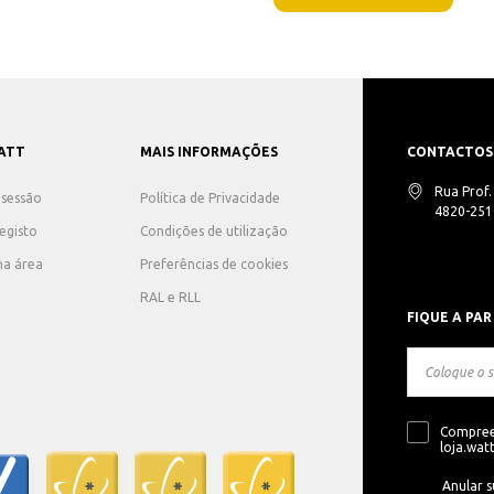
ATT
MAIS INFORMAÇÕES
CONTACTOS
Rua Prof
r sessão
Política de Privacidade
4820-251 
registo
Condições de utilização
ha área
Preferências de cookies
RAL e RLL
FIQUE A PAR
Compree
loja.watt
Anular s