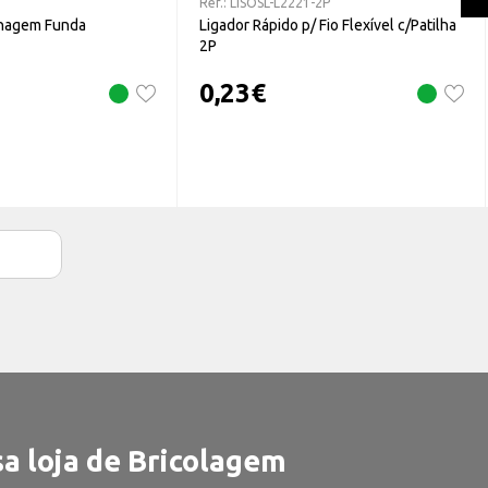
Ref.:
LISOSL-L2221-2P
lhagem Funda
Ligador Rápido p/ Fio Flexível c/Patilha
2P
0,23
€
a loja de Bricolagem