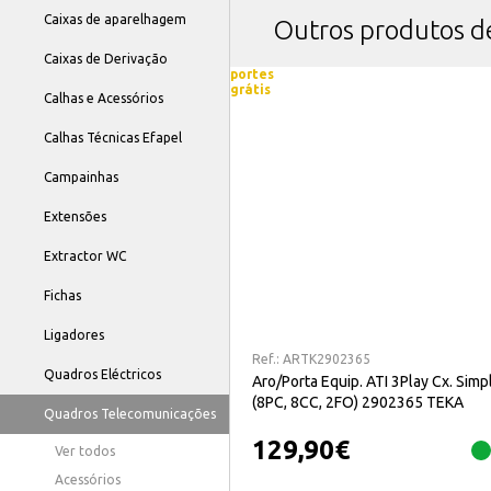
Caixas de aparelhagem
Outros produtos 
Caixas de Derivação
portes
grátis
Calhas e Acessórios
Calhas Técnicas Efapel
Campainhas
Extensões
Extractor WC
Fichas
Ligadores
Ref.:
ARTK2902365
Quadros Eléctricos
Aro/Porta Equip. ATI 3Play Cx. Simp
(8PC, 8CC, 2FO) 2902365 TEKA
Quadros Telecomunicações
129,90
€
Ver todos
Acessórios