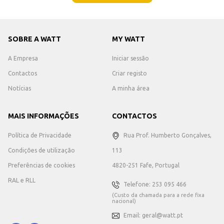
SOBRE A WATT
MY WATT
A Empresa
Iniciar sessão
Contactos
Criar registo
Notícias
A minha área
MAIS INFORMAÇÕES
CONTACTOS
Política de Privacidade
Rua Prof. Humberto Gonçalves,
Condições de utilização
113
Preferências de cookies
4820-251 Fafe, Portugal
RAL e RLL
Telefone: 253 095 466
(Custo da chamada para a rede fixa
nacional)
Email: geral@watt.pt