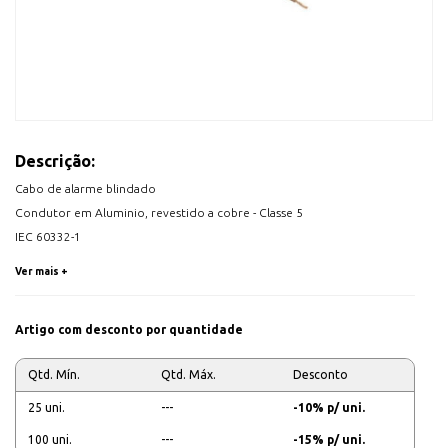
Descrição:
Cabo de alarme blindado
Condutor em Aluminio, revestido a cobre - Classe 5
IEC 60332-1
2 Condutores seção 0,5mm
Ver mais +
2 Condutores seção 0,22mm
Diametro do cabo: 4,3 mm
Artigo com desconto por quantidade
Cabo vendido ao metro
Qtd. Mín.
Qtd. Máx.
Desconto
Corte de cabos não sujeito a devoluções.
Medida do rolo: 100 metros
25 uni.
---
-10% p/ uni.
100 uni.
---
-15% p/ uni.