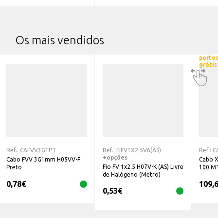
Os mais vendidos
porte
grátis
Ref.:
CAFVV3G1PT
Ref.:
FIFV1X2.5VA(AS)
Ref.:
C
+opções
Cabo FVV 3G1mm H05VV-F
Cabo X
Fio FV 1x2.5 H07V-K (AS) Livre
Preto
100 M
de Halógeno (Metro)
0,78
€
109,
0,53
€