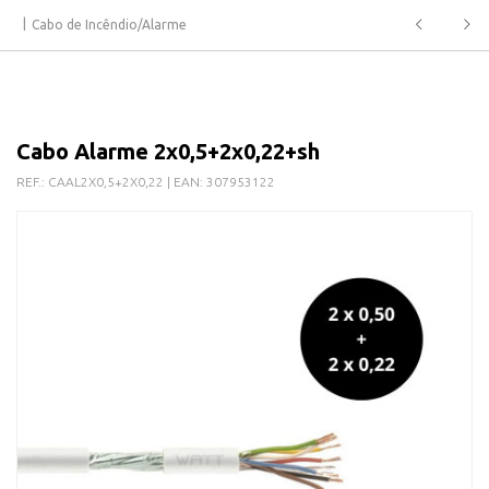
Cabo de Incêndio/Alarme
Cabo Alarme 2x0,5+2x0,22+sh
REF.:
CAAL2X0,5+2X0,22
| EAN:
307953122