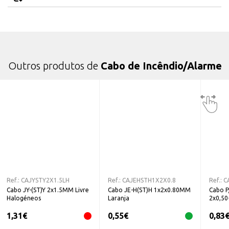
Outros produtos de
Cabo de Incêndio/Alarme
Ref.:
CAJYSTY2X1.5LH
Ref.:
CAJEHSTH1X2X0.8
Ref.:
C
Cabo JY-(ST)Y 2x1.5MM Livre
Cabo JE-H(ST)H 1x2x0.80MM
Cabo P
Halogéneos
Laranja
2x0,50
1,31
€
0,55
€
0,83