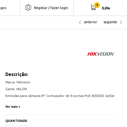
0
ogos
Registar / Fazer login
0,00
€
anterior
seguinte
Descrição:
Marca: Hikvision
Gama: VALOR
Entradas para câmaras IP: Comutador de 8 portas PoE IEEE802.3af/at
(máx.. 75 W)
Ver mais +
Alimentação PoE: 8 (Max. 75W)
Câmaras IP compatíveis: HIKVISION (protocolo nativo), ONVIF
QUANTIDADE
Saídas de vídeo: 1xHDMI FullHD, 1xVGA simultâneo