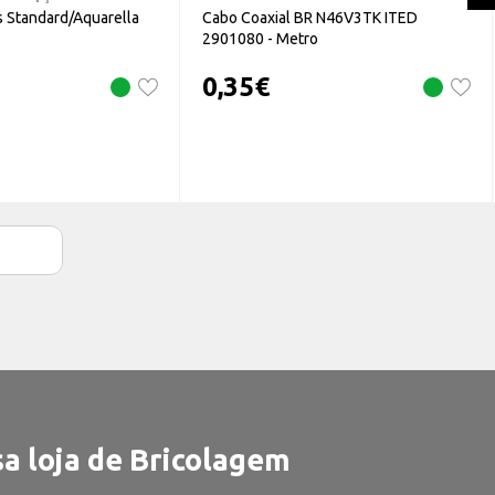
 Standard/Aquarella
Cabo Coaxial BR N46V3TK ITED
2901080 - Metro
0,35
€
a loja de Bricolagem