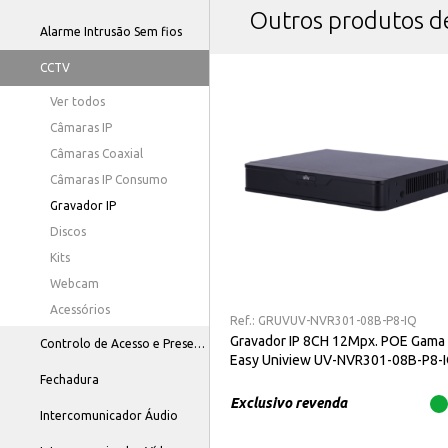
Outros produtos 
Alarme Intrusão Sem fios
CCTV
Ver todos
Câmaras IP
Câmaras Coaxial
Câmaras IP Consumo
Gravador IP
Discos
Kits
Webcam
Acessórios
Ref.:
GRUVUV-NVR301-08B-P8-IQ
Gravador IP 8CH 12Mpx. POE Gama
Controlo de Acesso e Presença
Easy Uniview UV-NVR301-08B-P8-
Fechadura
Exclusivo revenda
Intercomunicador Áudio