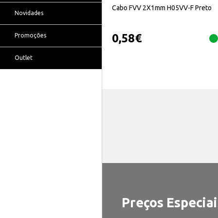
Cabo FVV 2X1mm H05VV-F Preto
Novidades
0,58
€
Promoções
Outlet
Preços Especiai