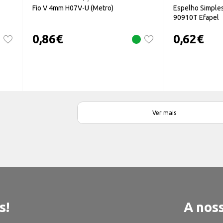
Fio V 4mm H07V-U (Metro)
Espelho Simples
90910T Efapel
0,86
€
0,62
€
Ver mais
s!
A noss