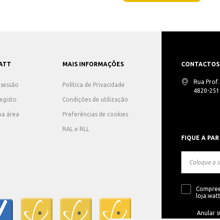
ATT
MAIS INFORMAÇÕES
CONTACTOS
Rua Prof
r sessão
Política de Privacidade
4820-251 
registo
Condições de utilização
ha área
Preferências de cookies
RAL e RLL
FIQUE A PAR
Compree
loja.watt
Anular s