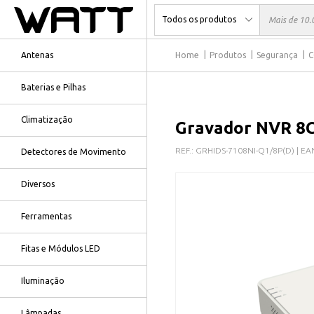
Antenas
Home
Produtos
Segurança
C
Baterias e Pilhas
Climatização
Gravador NVR 8C
REF.:
GRHIDS-7108NI-Q1/8P(D)
| EA
Detectores de Movimento
Diversos
Ferramentas
Fitas e Módulos LED
Iluminação
Lâmpadas