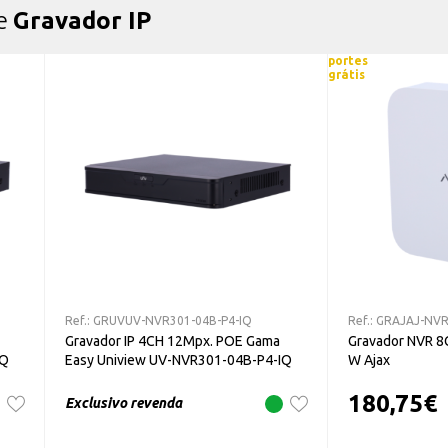
de
Gravador IP
portes
grátis
Ref.:
GRUVUV-NVR301-04B-P4-IQ
Ref.:
GRAJAJ-NV
Gravador IP 4CH 12Mpx. POE Gama
Gravador NVR 8
IQ
Easy Uniview UV-NVR301-04B-P4-IQ
W Ajax
180,75
€
Exclusivo revenda