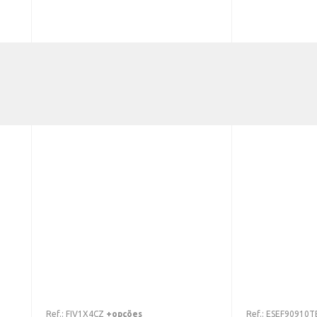
Ref.:
FIV1X4CZ
+opções
Ref.:
ESEF90910T