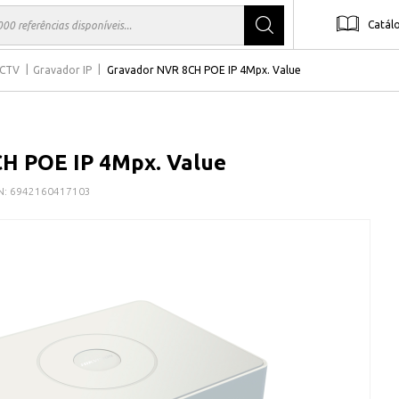
Catál
CTV
Gravador IP
Gravador NVR 8CH POE IP 4Mpx. Value
H POE IP 4Mpx. Value
N:
6942160417103