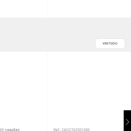
VER TUDO
BR
+opções
Ref.:
CACOTK2901080