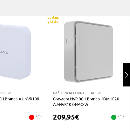
Software iVMS-4200 e Hik-Central
Conexões remotas: 16
portes
Armazenamento interno: 1 HDD SATA 3.5" de até 6 TB (não incluído)
grátis
Comunicação: 2 x USB 2.0 (Traseiro) / 1 x RJ45 10/100M (Ethernet)
Alimentação: DC 48 V / 1.8 A, ≤ 10 W (sem HDD)
Temperatura de funcionamento: -10ºC ~ 55ºC (10%-90% Humidade)
Dimensões / Peso: 48 (Al) x 285 (An) x 210 (Fo) mm / 1 Kg (sem HDD)
R108-W
Ref.:
GRAJAJ-NVR108-HAC-W
CH Branco AJ-NVR108-
Gravador NVR 8CH Branco HDMI IP20
AJ-NVR108-HAC-W
209,95
€